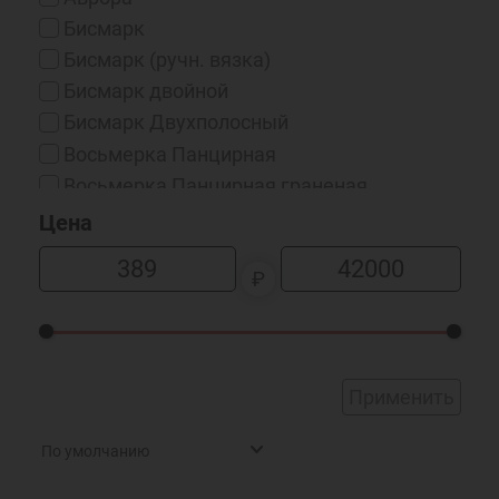
Бисмарк
Бисмарк (ручн. вязка)
Бисмарк двойной
Бисмарк Двухполосный
Восьмерка Панцирная
Восьмерка Панцирная граненая
Восьмерка панцирная уплотненная
Цена
Гарибальди
₽
Гурмета
Двойная спираль
Империал
Колос квадратный
Применить
Миланка
Нонна Граненая
Панцирная восьмерка
Питон