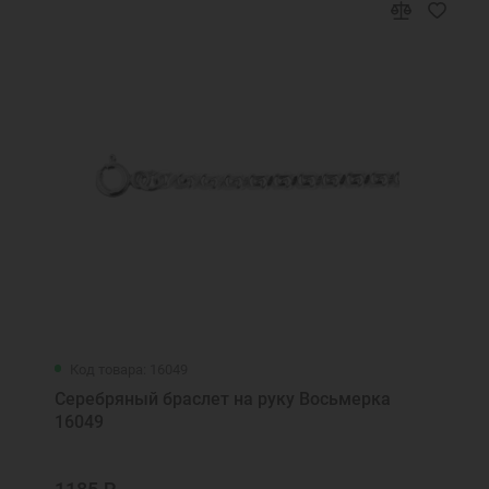
Плетёнка
Ромб Двойной
Ромб Тройной
Ручеёк
Улитка
Фигаро (3+1)
Шопард
Код товара: 16049
Серебряный браслет на руку Восьмерка
16049