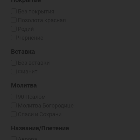
Покрытие
Без покрытия
Позолота красная
Родий
Чернение
Вставка
Без вставки
Фианит
Молитва
90 Псалом
Молитва Богородице
Спаси и Cохрани
Название/Плетение
Аврора