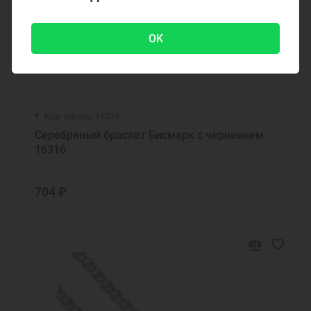
OK
Код товара: 16316
Серебряный браслет Бисмарк с чернением
16316
704 ₽