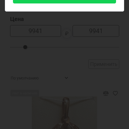
Венецианская Граненая
Господи, помилуй
Восьмерка комбинированная
Господи, помилуй по велицей
Цена
Восьмерка Панцирная
Господи, пошли благодать
Восьмерка Панцирная граненая
Господи, спаси и сохрани
₽
Восьмерка панцирная уплотненная
Господи, спаси и сохрани мя
Гарибальди
Господи, сподоби мя любити
Глаз Павлина
Господь гордым противится, смиренным
Глаз Пантеры
же дает благодать
Применить
Гурмета
Да воскреснет Бог
Гурмета кордино
Две молитвы
Двойная спираль
Дивен Бог во святых своих
Империал
Дорогому крестнику
Нет в наличии
Кобра
Если Бог сочетал, человек...
Колос
Живый в помощи Вышняго..
Заповедь новую даю вам, да любите друг
Колос Граненый
друга...
Колос квадратный