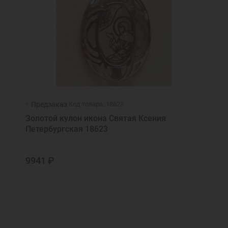
Заповедь новую даю вам...
Кордовая Граненая
Заступница усердная, Мати Господа
Кордовая Двойная
Вышняго...
Кордовая двойная граненая
Заступница усердная, Мати...
Кордовая Тройная
Защити, Архангел, нас от всех врагов
Косичка
Иисусова молитва
Крестильный набор
Ксения святая, буди за нас молебница
ЛАВ
Мати Божия, спаси мя
Предзаказ
Код товара: 18623
Миланка
Моли Бога о мне
Золотой кулон икона Святая Ксения
Морская
Моли Бога о мне, святая блаженная
Петербургская 18623
Москвичка
Матроно
Нонна
Моли Бога о нас
9941 ₽
Нонна Граненая
Молим тя, святой победоносче Феодоре
Стратилате, разруши силы восстающих на
Панцирная
ны врагов видимых и невидимых
Панцирная восьмерка
Молитва Ангелу
Панцирная восьмерка граненая
Молитва Архангелу Михаилу
Панцирная граненая