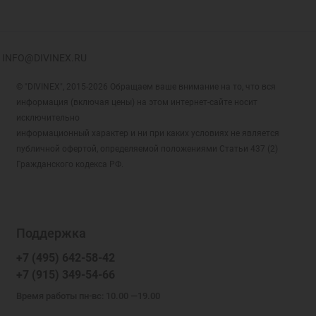
Молитва Богородице
Панцирная двойная
Молитва Богородицы
Панцирная Крученая
Молитва водителя
Панцирная плоская
INFO@DIVINEX.RU
Молитва воину
Панцирная плоская сколоченная
Молитва Георгию Побед.
© "DIVINEX", 2015-2026 Обращаем ваше внимание на то, что вся
Панцирная Сколоченная
информация (включая цены) на этом интернет-сайте носит
Молитва Иисусу
Панцирная Удлиненная
исключительно
Молитва Иоанна Златоуста
Париджина Граненая
информационный характер и ни при каких условиях не является
Молитва Кресту
публичной офертой, определяемой положениями Статьи 437 (2)
Перлина
Гражданского кодекса РФ.
Молитва Матроне
Питон
Молитва Николаю
Питон граненый
Молитва о детях
Плетёнка
Молитва о родителях
Роза
Поддержка
Молитва о семье
Ромб Двойной
+7 (495) 642-58-42
Молитва о семье и детях
Ромб Тройной
+7 (915) 349-54-66
Молитва о супружестве
Ручеёк
Время работы пн-вс: 10.00 —19.00
Молитва оптинских старцев
Сатурна на Гурмете