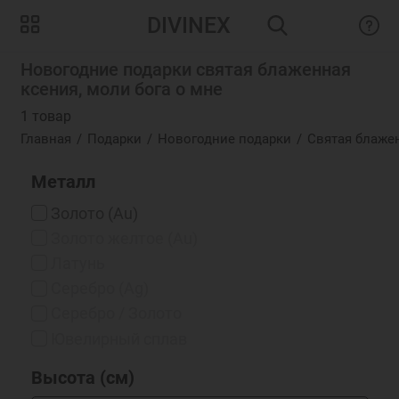
DIVINEX
Новогодние подарки святая блаженная
ксения, моли бога о мне
1 товар
Главная
Подарки
Новогодние подарки
Святая блажен
Металл
Золото (Au)
Золото желтое (Au)
Латунь
Серебро (Ag)
Серебро / Золото
Ювелирный сплав
Высота (см)