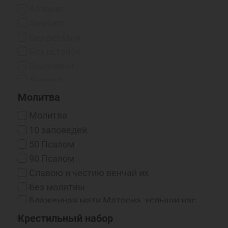
Чернение/Родий
Алпанит
Эмаль
Аметист
Эмаль / Чернение
Без вставки
Эмаль Горячая
Без вставок
Эмаль Холодная
Бриллиант
Жемчуг
Жемчуг (синт.)
Молитва
Жемчуг (синт.) / Фианит
Молитва
Жемчуг / Фианит
10 заповедей
Изумруд
50 Псалом
Корунд
90 Псалом
Нано-фианиты
Cлавою и честию венчай их
Оникс (Синт.)
Без молитвы
Оникс / Фианит
Блаженная мати Матрона, услыши нас,
Рубин
грешных, молящихся к тебе
Крестильный набор
Рубин (выращенный)
Бог есть любовь