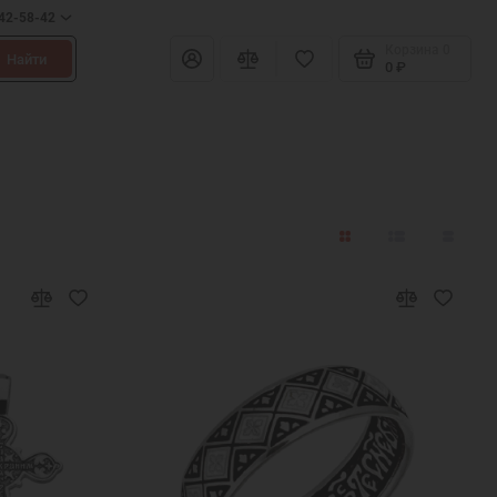
642-58-42
Корзина
0
Найти
0 ₽