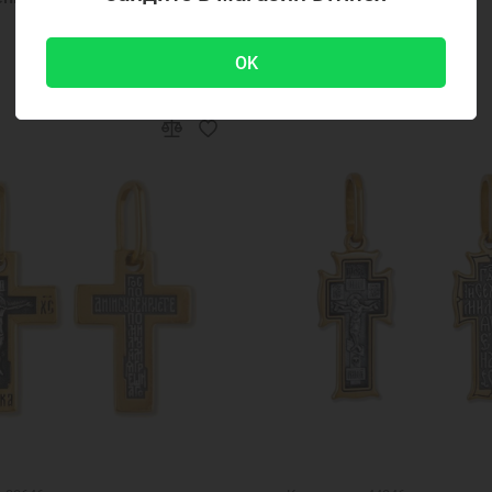
5450 ₽
OK