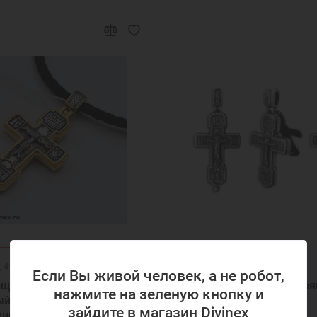
: 41412
Код товара: 39217
Если Вы живой человек, а не робот,
ощевик мужской
Крест мощевик серебр
нажмите на зеленую кнопку и
ый серебро
нательный 39217
зайдите в магазин Divinex
енное 41412