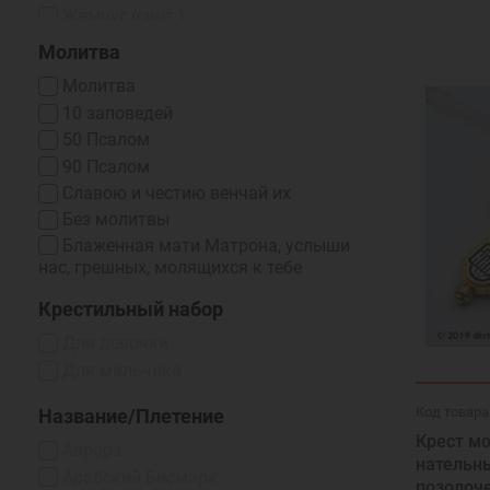
Жемчуг (синт.)
Жемчуг (синт.) / Фианит
Молитва
Жемчуг / Фианит
Молитва
Изумруд
10 заповедей
Корунд
50 Псалом
Нано-фианиты
90 Псалом
Оникс (Синт.)
Cлавою и честию венчай их
Оникс / Фианит
Без молитвы
Рубин
Блаженная мати Матрона, услыши
Рубин (выращенный)
нас, грешных, молящихся к тебе
Сапфир
Бог есть любовь
Крестильный набор
Сапфир (выращенный)
Богородице, Дево, радуйся...
Топаз
Для девочки
Богородице, спаси, Ты злых сердец
Топаз (выращенный)
умягчение
Для мальчика
Фианит
Буди, Господи, милость Твоя
Код товара
Название/Плетение
Фианит Swarovski
Великомученик Георгий
Крест м
Победоносец, моли Бога о мне
Фианит голубой
Аврора
нательн
Верую видети благая...
Фианит зеленый
Арабский Бисмарк
позолоч