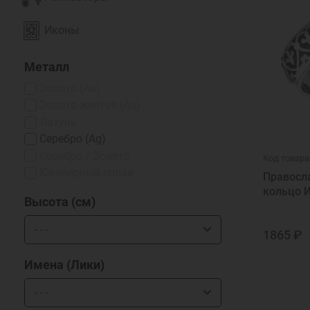
Иконы
Металл
Золото (Au)
Золото желтое (Au)
Латунь
Серебро (Ag)
Серебро / Золото
Код товара
Ювелирный сплав
Правосл
кольцо 
Высота (см)
1865 ₽
Имена (Лики)