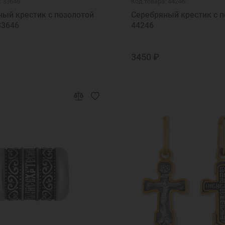
: 33646
Код товара: 44246
ый крестик с позолотой
Серебряный крестик с п
33646
44246
3450 ₽