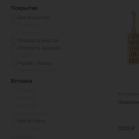
Покрытие
Без покрытия
Платина
Позолота
Позолота желтая
Позолота красная
Родий
Родий / Эмаль
Серебрение 999*
Чернение
Вставка
Чернение/Родий
Вставка
Эмаль
Код товара
Алпанит
Эмаль / Чернение
Позолоч
Аметист
Эмаль Горячая
Без вставки
Эмаль Холодная
Без вставок
3200 ₽
Бриллиант
Жемчуг