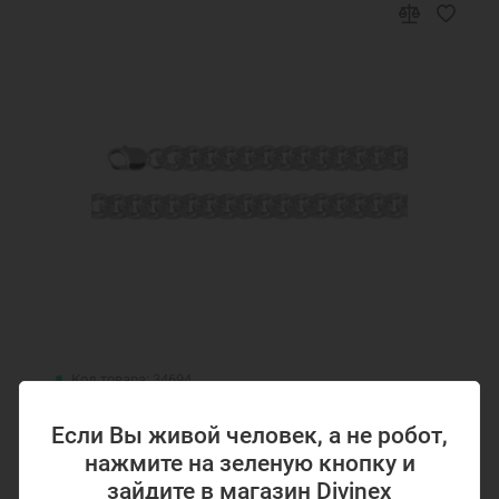
Код товара: 34694
Панцирная цепь серебряная мужская
Если Вы живой человек, а не робот,
женская покрытие родий 34694
нажмите на зеленую кнопку и
зайдите в магазин Divinex