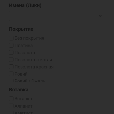
Имена (Лики)
Покрытие
Без покрытия
Платина
Позолота
Позолота желтая
Позолота красная
Родий
Родий / Эмаль
Серебрение 999*
Вставка
Чернение
Вставка
Чернение/Родий
Алпанит
Эмаль
Аметист