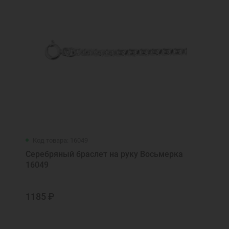
Святый угодниче Божий Федор, моли
Бога о мне
Символ веры
Скажи мне, Господи, путь...
Спаси и Cохрани
Спаси и сохрани
Спаси от бед рабы твоя, Богородице...
Спаси, Господи, люди Твоя
Спаси, Господи, люди Твоя...
Умягчи наша злая сердца, Богородице...
Код товара: 16049
Серебряный браслет на руку Восьмерка
16049
1185 ₽