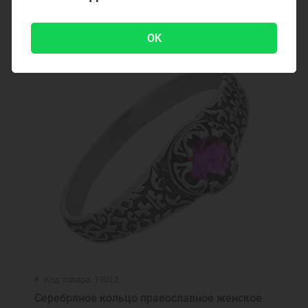
680 ₽
OK
Код товара: 19012
Серебряное кольцо православное женское