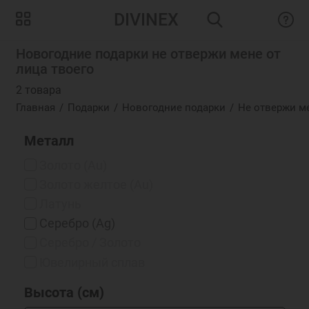
DIVINEX
Новогодние подарки не отвержи мене от
лица твоего
2 товара
Главная
Подарки
Новогодние подарки
Не отвержи ме
Металл
Золото (Au)
Золото желтое (Au)
Латунь
Серебро (Ag)
Серебро / Золото
Ювелирный сплав
Высота (см)