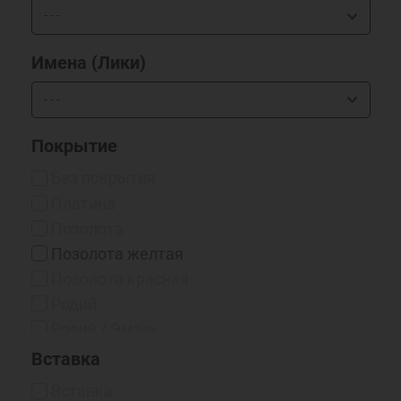
Имена (Лики)
Покрытие
Без покрытия
Платина
Позолота
Позолота желтая
Позолота красная
Родий
Родий / Эмаль
Серебрение 999*
Вставка
Чернение
Вставка