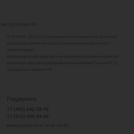
Молитва святому
Питон граненый
Молитва Спиридону
Плетёнка
Молитва Троице
Роза
INFO@DIVINEX.RU
Николаю Чудотворцу
Ромб Двойной
Ныне к Тебе прибегаю, Пресвятая Дева,
© "DIVINEX", 2015-2026 Обращаем ваше внимание на то, что вся
Ромб Тройной
спаси мя мольбами Твоими
информация (включая цены) на этом интернет-сайте носит
Ручеёк
исключительно
О благоверная царица Елено, моли
Сатурна на Гурмете
информационный характер и ни при каких условиях не является
Господа мир вселенней даровати
публичной офертой, определяемой положениями Статьи 437 (2)
Сердце
О святая Надеждо, умоли Господа Бога да
Гражданского кодекса РФ.
спасет и сохранит ны
Сердце плоское
О, святый Матфее, молим тя, от вечной
Серпентина Граненая
муки да избавимся
Сингапур
Огради и сохрани мя от всякого зла
Сингапур граненый
Поддержка
Огради мя, Господи, силою Честнаго и
Снейк Восьмиугольный
+7 (495) 642-58-42
Животворящего
Снейк Граненый
+7 (915) 349-54-66
От всех бед рабы Твоя сохраняй,
Снейк искристый
Благословенная Богородице
Время работы пн-вс: 10.00 —19.00
Снейк Мягкий
От всех бед сохрани, Богородице