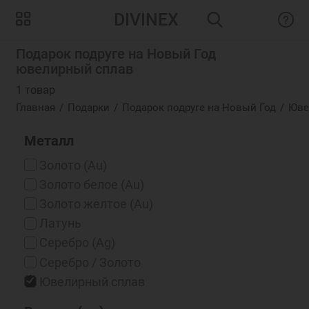
DIVINEX
Подарок подруге на Новый Год
ювелирный сплав
1 товар
Главная
Подарки
Подарок подруге на Новый Год
Юве
Металл
Золото (Au)
Золото белое (Au)
Золото желтое (Au)
Латунь
Серебро (Ag)
Серебро / Золото
Ювелирный сплав