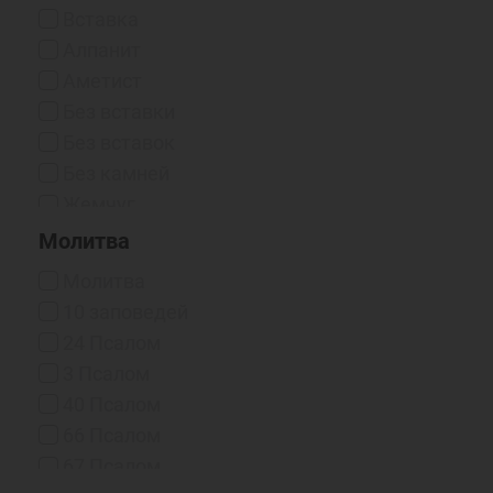
Чернение
Вставка
Чернение/Родий
Алпанит
Эмаль Горячая
Аметист
Без вставки
Без вставок
Без камней
Жемчуг
Жемчуг (синт.)
Молитва
Жемчуг (синт.) / Фианит
Молитва
Жемчуг / Фианит
10 заповедей
Изумруд
24 Псалом
Корунд
3 Псалом
Нано-фианиты
40 Псалом
Оникс (Синт.)
66 Псалом
Рубин
67 Псалом
Рубин (выращенный)