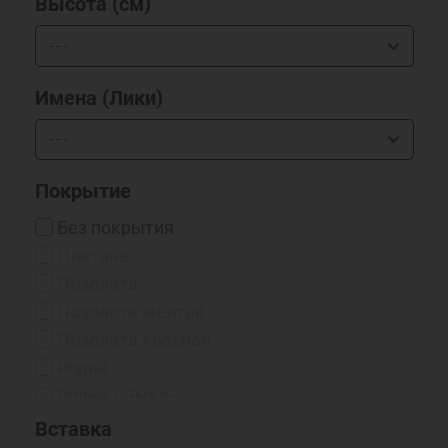
Высота (см)
Имена (Лики)
Покрытие
Без покрытия
Платина
Позолота
Позолота желтая
Позолота красная
Родий
Родий / Эмаль
Серебрение 999*
Вставка