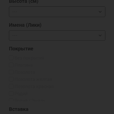
Высота (см)
Имена (Лики)
Покрытие
Без покрытия
Платина
Позолота
Позолота желтая
Позолота красная
Родий
Родий / Эмаль
Серебрение 999*
Вставка