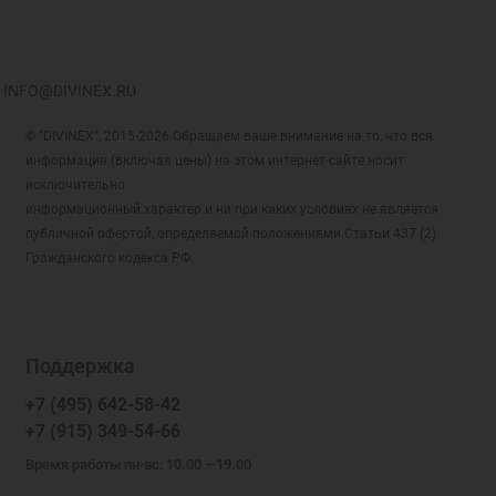
Молитва святому
Питон граненый
Молитва Спиридону
Плетёнка
Молитва Троице
Роза
INFO@DIVINEX.RU
Николаю Чудотворцу
Ромб Двойной
Ныне к Тебе прибегаю, Пресвятая Дева,
© "DIVINEX", 2015-2026 Обращаем ваше внимание на то, что вся
Ромб Тройной
спаси мя мольбами Твоими
информация (включая цены) на этом интернет-сайте носит
Ручеёк
исключительно
О благоверная царица Елено, моли
Сатурна на Гурмете
информационный характер и ни при каких условиях не является
Господа мир вселенней даровати
публичной офертой, определяемой положениями Статьи 437 (2)
Сердце
О святая Надеждо, умоли Господа Бога да
Гражданского кодекса РФ.
спасет и сохранит ны
Сердце плоское
О, святый Матфее, молим тя, от вечной
Серпентина Граненая
муки да избавимся
Сингапур
Огради и сохрани мя от всякого зла
Сингапур граненый
Поддержка
Огради мя, Господи, силою Честнаго и
Снейк Восьмиугольный
+7 (495) 642-58-42
Животворящего
Снейк Граненый
+7 (915) 349-54-66
От всех бед рабы Твоя сохраняй,
Снейк искристый
Благословенная Богородице
Время работы пн-вс: 10.00 —19.00
Снейк Мягкий
От всех бед сохрани, Богородице