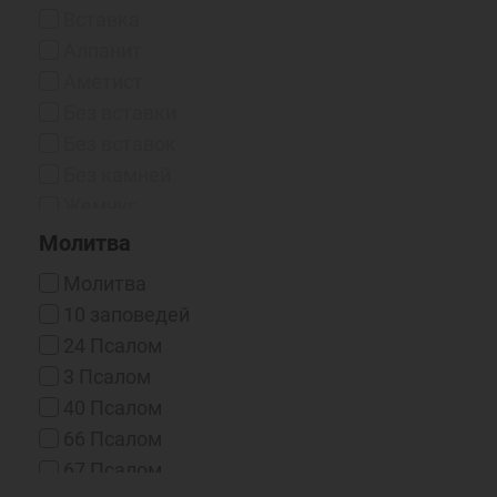
Чернение
Вставка
Чернение/Родий
Алпанит
Эмаль Горячая
Аметист
Без вставки
Без вставок
Без камней
Жемчуг
Жемчуг (синт.)
Молитва
Жемчуг (синт.) / Фианит
Молитва
Жемчуг / Фианит
10 заповедей
Изумруд
24 Псалом
Корунд
3 Псалом
Нано-фианиты
40 Псалом
Оникс (Синт.)
66 Псалом
Рубин
67 Псалом
Рубин (выращенный)