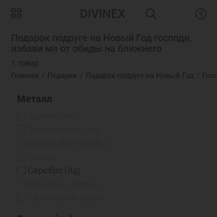
DIVINEX
Подарок подруге на Новый Год господи,
избави мя от обиды на ближнего
1 товар
Главная
Подарки
Подарок подруге на Новый Год
Гос
Металл
Золото (Au)
Золото белое (Au)
Золото желтое (Au)
Латунь
Серебро (Ag)
Серебро / Золото
Ювелирный сплав