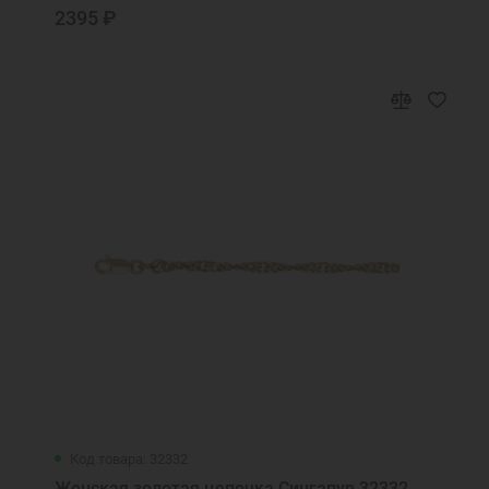
занять у тебя не отвращайся
2395 ₽
Псалом
Псалтирь
Равноапостольная Елена моли Бога о мне
Радуйтеся святии и преславнии
чудотворцы Петре и Февроние
Св. Спиридон моли Бога о нас
Святая Ангелина, моли Бога о мне
Святая Анна, моли Бога о мне
Святая блаженная Ксения, моли Бога о
мне
Святая блаженная мати Матроно, моли
Бога о нас
Святая блаженная Матрона, моли бога о
мне
Святая блаженная Матрона, моли Бога о
нас
Код товара: 32332
Святая Блаженная Матроно, моли Бога о
Женская золотая цепочка Сингапур 32332