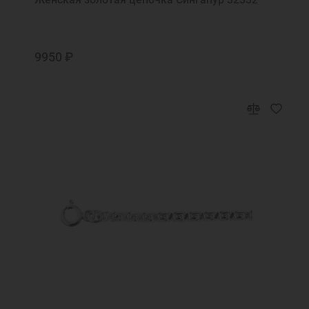
нас
Святая Валентина, моли Бога о мне
Святая Вера, моли Бога о мне
9950 ₽
Святая Вероника, моли Бога о мне
Святая Екатерина, моли Бога о мне
Святая Любовь, моли Бога о мне
Святая мученица Божия Матрона моли
Бога о нас
Святая мученица Божия Татьяна, моли
Бога о нас
Святая мученица Галина, моли Бога о мне
Святая мученица Зинаида моли Бога о
нас
Святая мученице Иулие, моли Бога о мне
Святая преподобномученице Евгения,
моли Бога о нас
Святая пророчица Анна моли Бога о мне