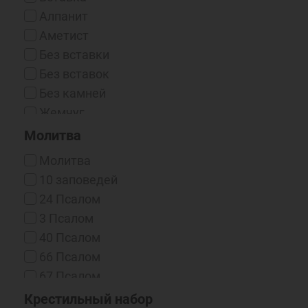
Чернение/Родий
Алпанит
Эмаль Горячая
Аметист
Без вставки
Без вставок
Без камней
Жемчуг
Жемчуг (синт.)
Молитва
Жемчуг (синт.) / Фианит
Молитва
Жемчуг / Фианит
10 заповедей
Изумруд
24 Псалом
Корунд
3 Псалом
Нано-фианиты
40 Псалом
Оникс (Синт.)
66 Псалом
Рубин
67 Псалом
Рубин (выращенный)
90 Псалом
Крестильный набор
Сапфир