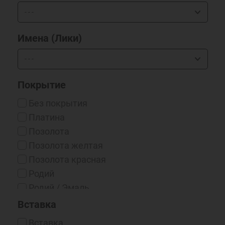
Имена (Лики)
Покрытие
Без покрытия
Платина
Позолота
Позолота желтая
Позолота красная
Родий
Родий / Эмаль
Серебрение 999*
Вставка
Чернение
Вставка