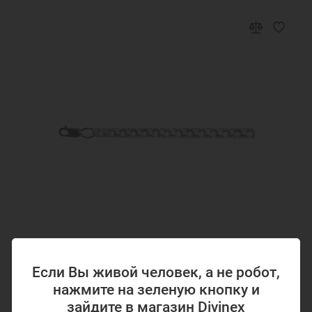
Код товара: 32439
Если Вы живой человек, а не робот,
Браслет Бисмарк мужской серебряный
нажмите на зеленую кнопку и
ручной вязки 32439
зайдите в магазин Divinex