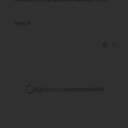
нас
Святая Валентина, моли Бога о мне
Святая Вера, моли Бога о мне
9950 ₽
Святая Вероника, моли Бога о мне
Святая Екатерина, моли Бога о мне
Святая Любовь, моли Бога о мне
Святая мученица Божия Матрона моли
Бога о нас
Святая мученица Божия Татьяна, моли
Бога о нас
Святая мученица Галина, моли Бога о мне
Святая мученица Зинаида моли Бога о
нас
Святая мученице Иулие, моли Бога о мне
Святая преподобномученице Евгения,
моли Бога о нас
Святая пророчица Анна моли Бога о мне