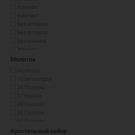
Чернение/Родий
Алпанит
Эмаль Горячая
Аметист
Без вставки
Без вставок
Без камней
Жемчуг
Жемчуг (синт.)
Молитва
Жемчуг (синт.) / Фианит
Молитва
Жемчуг / Фианит
10 заповедей
Изумруд
24 Псалом
Корунд
3 Псалом
Нано-фианиты
40 Псалом
Оникс (Синт.)
66 Псалом
Рубин
67 Псалом
Рубин (выращенный)
90 Псалом
Крестильный набор
Сапфир