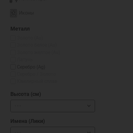
Иконы
Металл
Золото (Au)
Золото белое (Au)
Золото желтое (Au)
Латунь
Серебро (Ag)
Серебро / Золото
Ювелирный сплав
Высота (см)
Имена (Лики)