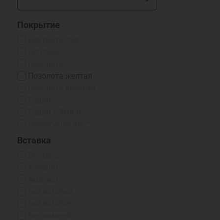
Покрытие
Без покрытия
Платина
Позолота
Позолота желтая
Позолота красная
Родий
Родий / Эмаль
Серебрение 999*
Чернение
Вставка
Чернение/Родий
Вставка
Эмаль Горячая
Алпанит
Аметист
Без вставки
Без вставок
Без камней