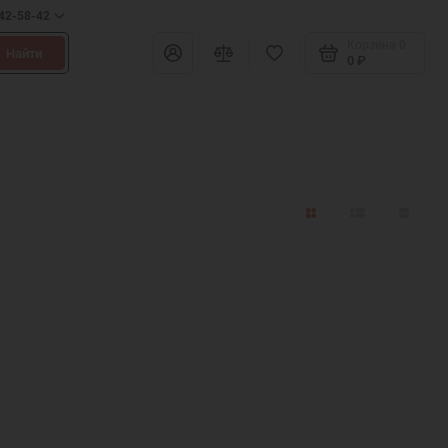
642-58-42
Корзина
0
Найти
0 ₽