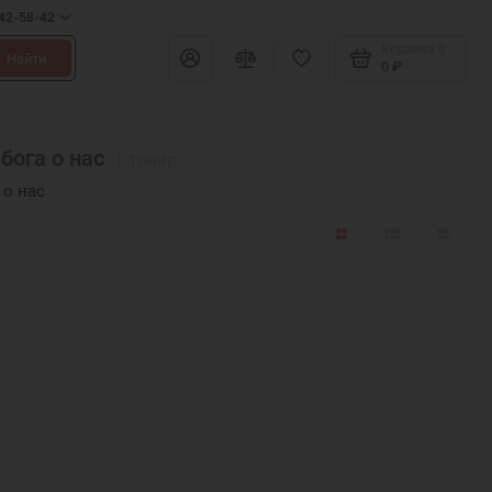
642-58-42
Корзина
0
Найти
0 ₽
бога о нас
1 товар
 о нас