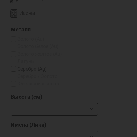
Иконы
Металл
Золото (Au)
Золото белое (Au)
Золото желтое (Au)
Латунь
Серебро (Ag)
Серебро / Золото
Ювелирный сплав
Высота (см)
Имена (Лики)