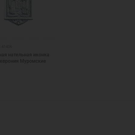
: 41406
ная нательная иконка
Феврония Муромские