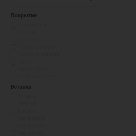
Покрытие
Без покрытия
Платина
Позолота
Позолота желтая
Позолота красная
Родий
Родий / Эмаль
Серебрение 999*
Чернение
Вставка
Чернение/Родий
Вставка
Эмаль Горячая
Алпанит
Аметист
Без вставки
Без вставок
Без камней