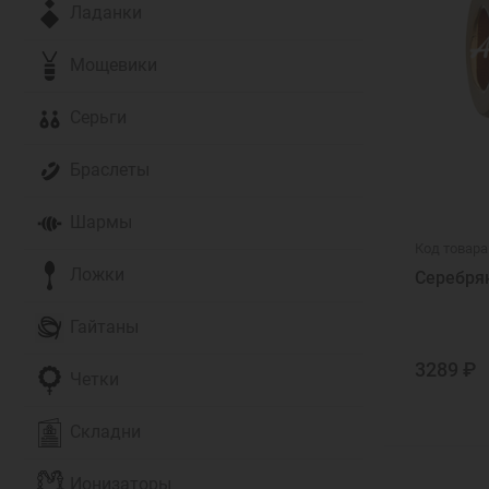
Крутящиес
Ладанки
Православ
Мощевики
Православ
Серьги
Мужские з
Браслеты
Шармы
Код товара
Ложки
Серебря
Гайтаны
3289 ₽
Четки
Складни
Ионизаторы