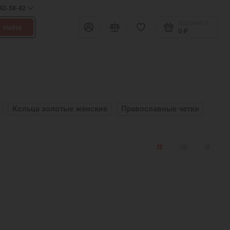
642-58-42
Корзина
0
Найти
0 ₽
Кольца золотые женские
Православные четки
 женские
Подвеска Ангел
Золотые цепи мужские
Золотые кольца Спаси и Сохрани
енные из серебра
Браслеты 90 Псалом
двески иконки
Серебряные подвески
женские
Браслеты Спаси и Сохрани