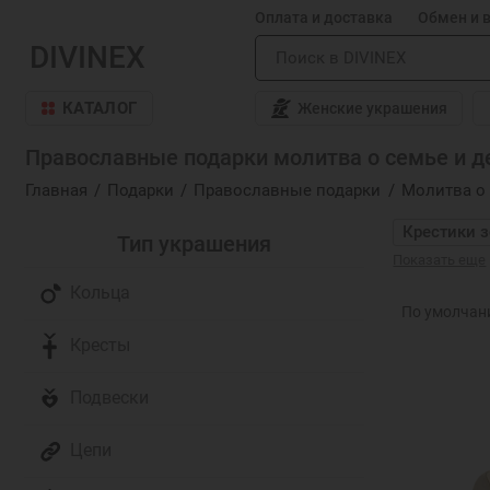
Оплата и доставка
Обмен и 
DIVINEX
КАТАЛОГ
Женские украшения
Православные подарки молитва о семье и д
Главная
Подарки
Православные подарки
Молитва о 
Крестики 
Тип украшения
Показать еще
Кольцо Сп
Кольца
Именные п
Кресты
Православ
Подвески
Детские п
Цепи
Цепочка на