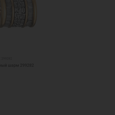
я кольца
Золотые кулоны
Серебряная ложка для ребен
ные шармы для браслетов
Цепочка якорная серебро
Бр
ные кольца
Подвеска золотая женская
Нательные мо
олотые ладанки
: 299282
ный шарм 299282