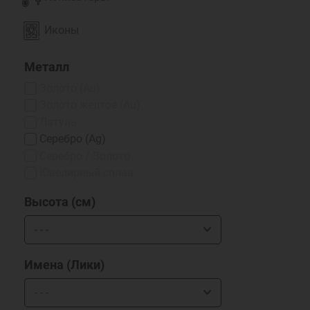
Иконы
Металл
Золото (Au)
Золото желтое (Au)
Латунь
Серебро (Ag)
Серебро / Золото
Ювелирный сплав
Высота (см)
Имена (Лики)