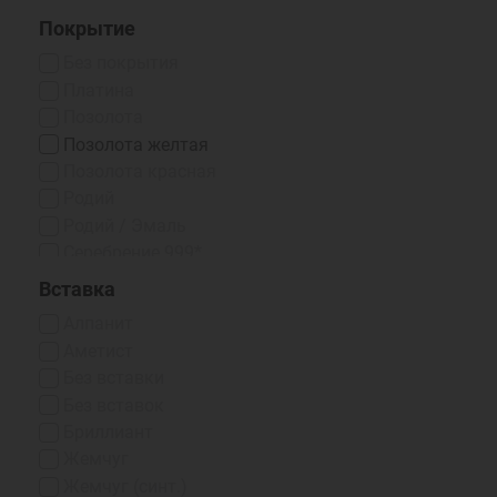
Покрытие
Без покрытия
Платина
Позолота
Позолота желтая
Позолота красная
Родий
Родий / Эмаль
Серебрение 999*
Чернение
Вставка
Чернение/Родий
Алпанит
Эмаль
Аметист
Эмаль / Чернение
Без вставки
Эмаль Горячая
Без вставок
Эмаль Холодная
Бриллиант
Жемчуг
Жемчуг (синт.)