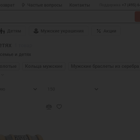
возврат
Частые вопросы
Контакты
Поддержка
+7 (495) 
Детям
Мужские украшения
Акции
етях
1 товар
семье и детях
золотые
Кольца мужские
Мужские браслеты из серебра
аси и Сохрани
Цепочки золотые
Браслеты серебряные
одвески
Серебряная ложка на первый зуб
Крестики
ные крестики
Золотые именные подвески
Подвески им
одвески
Золотые подвески в виде сердечек
Золотые по
 руку
Cерьги висячие
Православные серьги
Кольца 