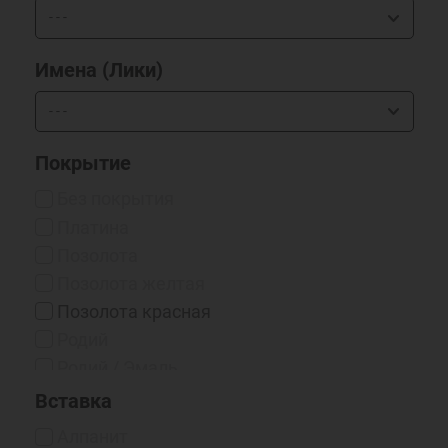
Имена (Лики)
Покрытие
Без покрытия
Платина
Позолота
Позолота желтая
Позолота красная
Родий
Родий / Эмаль
Серебрение 999*
Вставка
Чернение
Алпанит