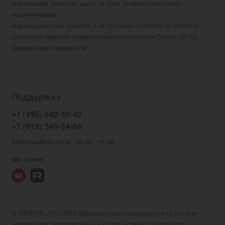
грешнаго
информация (включая цены) на этом интернет-сайте носит
исключительно
Пресвятая Богородице, спаси нас
информационный характер и ни при каких условиях не является
Просящему у тебя дай, и от хотящего
публичной офертой, определяемой положениями Статьи 437 (2)
занять у тебя не отвращайся
Гражданского кодекса РФ.
Псалом
Псалтирь
Равноапостольная Елена моли Бога о мне
Поддержка
Равноапостольный Кирилл, моли Бога о
мне
+7 (495) 642-58-42
Радуйтеся святии и преславнии
+7 (915) 349-54-66
чудотворцы Петре и Февроние
Время работы пн-вс: 10.00 —19.00
С нами Бог
Мы в сети
Св. Спиридон моли Бога о нас
Святая Ангелина, моли Бога о мне
Святая Анна, моли Бога о мне
Святая благоверная княгиня Анна
© "DIVINEX", 2015-2026 Обращаем ваше внимание на то, что вся
Кашинская, моли Бога о мне
информация (включая цены) на этом интернет-сайте носит