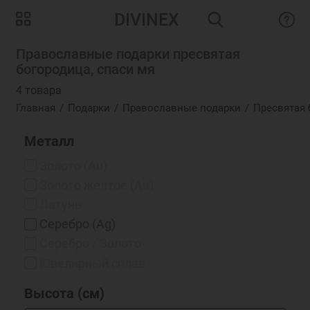
DIVINEX
Православные подарки пресвятая
богородица, спаси мя
4 товара
Главная
Подарки
Православные подарки
Пресвятая 
Металл
Золото (Au)
Золото желтое (Au)
Латунь
Серебро (Ag)
Серебро / Золото
Ювелирный сплав
Высота (см)