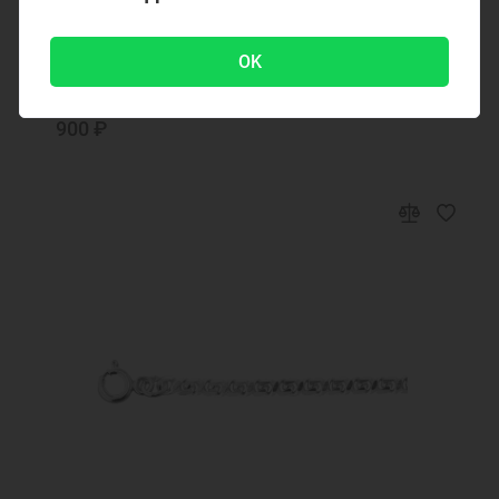
Код товара: 31743
Мужская серебряная цепочка Двойной ромб
с родием 31743
OK
900 ₽