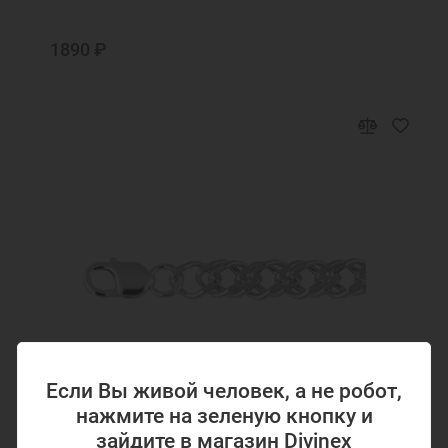
Спаси, Господи, люди Твоя
Трисвятое
1890 ₽
Тропарь Пасхи
Умягчи наша злая сердца, Богородице...
Христос Воскресе из мертвых
Я есть лоза, а вы ветвие
Если Вы живой человек, а не робот,
нажмите на зеленую кнопку и
зайдите в магазин Divinex