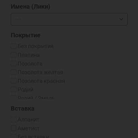
Имена (Лики)
Покрытие
Без покрытия
Платина
Позолота
Позолота желтая
Позолота красная
Родий
Родий / Эмаль
Серебрение 999*
Вставка
Чернение
Алпанит
Чернение/Родий
Аметист
Эмаль
Без вставки