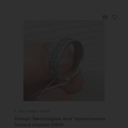
о мне
Святый угодниче Божий Константин,
моли Бога о мне
Святый угодниче Божий Лука, моли Бога
о мне
Святый угодниче Божий Роман, моли Бога
о мне
Святый угодниче Божий Сергий, моли
Бога о мне
Святый угодниче Божий Федор, моли
Бога о мне
Символ веры
Скажи мне, Господи, путь...
Слава Тебе Боже наш
Спаси и Cохрани
Код товара: 43694
Спаси и сохрани
Кольцо "Виноградная лоза" православное
Спаси от бед рабы твоя, Богородице...
Спаси и сохрани 43694