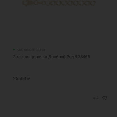
Святая блаженная мати Матроно, моли
Бога о нас
Святая блаженная Матрона, моли бога о
мне
Святая блаженная Матрона, моли Бога о
нас
Святая Блаженная Матроно, моли Бога о
нас
Код товара: 33465
Святая Валентина, моли Бога о мне
Золотая цепочка Двойной Ромб 33465
Святая Вера, моли Бога о мне
Святая Вероника, моли Бога о мне
Святая Екатерина, моли Бога о мне
25563 ₽
Святая Любовь, моли Бога о мне
Святая мученица Божия Матрона моли
Бога о нас
Святая мученица Божия Татьяна, моли
Бога о нас
Святая мученица Галина, моли Бога о мне