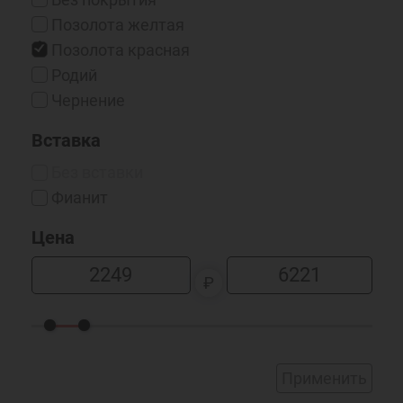
Позолота желтая
Позолота красная
Родий
Чернение
Вставка
Без вставки
Фианит
Цена
₽
Применить