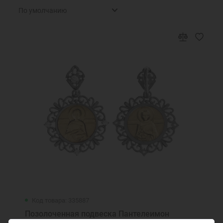
Код товара: 335887
Позолоченная подвеска Пантелеимон