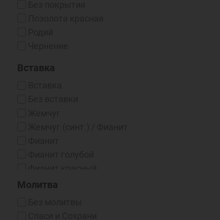
Без покрытия
Позолота красная
Родий
Чернение
Вставка
Вставка
Без вставки
Жемчуг
Жемчуг (синт.) / Фианит
Фианит
Фианит голубой
Фианит красный
Фианит синий
Молитва
Эмаль
Без молитвы
Спаси и Cохрани