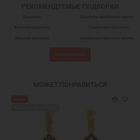
РЕКОМЕНДУЕМЫЕ ПОДБОРКИ
Браслеты
Браслеты серебряные женские
Мужские браслеты
Серебряные браслеты
Женские браслеты
Серебряные браслеты мужские
Мужские браслеты на руку
Мужские браслеты из серебра на ру
Показать ещё
Православные браслеты
Браслеты православные мужские
Серебряные браслеты на руку
Недорогие серебряные браслеты
Недорогие браслеты
Серебряные браслеты с фианитам
МОЖЕТ ПОНРАВИТЬСЯ
Женские браслеты на руку
Браслеты с фианитами
Акция
Браслеты на руку
Браслеты в подарок
Ожидаем поступления
Браслеты с молитвой
Женские церковные браслеты
ужские церковные браслеты на руку
Недорогие мужские браслеты
Браслеты Спаси и Сохрани
Браслет нить с подвеской