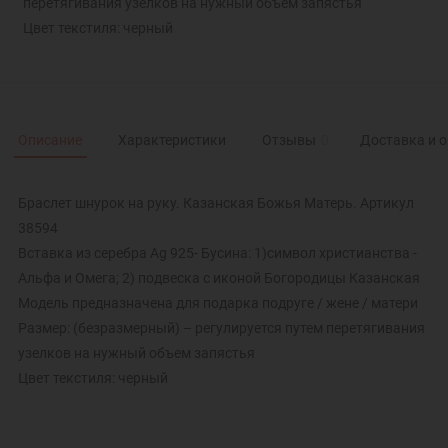
перетягивания узелков на нужный объем запястья
Цвет текстиля: черный
Описание
Характеристики
Отзывы
0
Доставка и 
Браслет шнурок на руку. Казанская Божья Матерь. Артикул
38594
Вставка из серебра Ag 925- Бусина: 1)символ христианства -
Альфа и Омега; 2) подвеска с иконой Богородицы Казанская
Модель предназначена для подарка подруге / жене / матери
Размер: (безразмерный) – регулируется путем перетягивания
узелков на нужный объем запястья
Цвет текстиля: черный