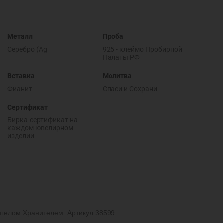
Металл
Проба
Серебро (Ag
925 - клеймо Пробирной
Палаты РФ
Вставка
Молитва
Фианит
Спаси и Cохрани
Сертификат
Бирка-сертификат на
каждом ювелирном
изделии
нгелом Хранителем. Артикул 38599