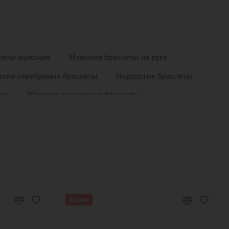
леты мужские
Мужские браслеты на руку
огие серебряные браслеты
Недорогие браслеты
ок
Женские церковные браслеты
25 пробы
Текстильный браслет
Акция