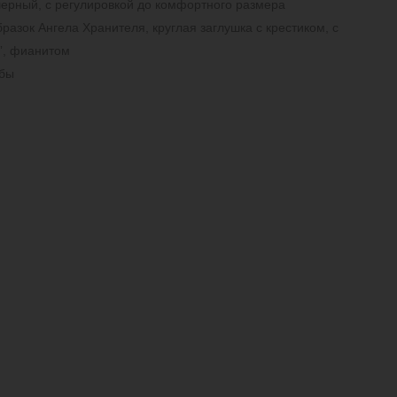
черный, с регулировкой до комфортного
размера
разок Ангела Хранителя, круглая заглушка с крестиком, с
”,
фианитом
обы