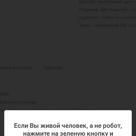
Браслет текстильный, цвет 
Подвеска: Две подвески – об
надписью “Спаси и сохрани
Замок: серебряный 925 пр
тавка и оплата
Гарантия
38599
мфортного
размера
лая заглушка с крестиком, с надписью “Спаси и
Если Вы живой человек, а не робот,
нажмите на зеленую кнопку и