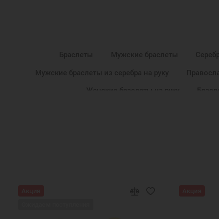
Браслеты
Мужские браслеты
Сереб
Мужские браслеты из серебра на руку
Правосл
Женские браслеты на руку
Брасл
Мужские церковные браслеты на 
Акция
Акция
Ожидаем поступления