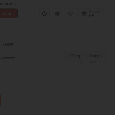
642-58-42
Корзина
0
Найти
0 ₽
ь 38599
Пред.
След.
Divinex
сравнение
Производитель