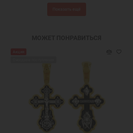
Недорогие серебряные браслеты
Недорогие браслеты
Показать ещё
Женские браслеты на руку
Браслеты на руку
Браслеты в подарок
Православные подарки
Православные украшения
Новогодние подарки
МОЖЕТ ПОНРАВИТЬСЯ
Подарок девушке на Новый год
Подарок женщине на Новый Год
Акция
Подарок на День Рождения
Подарок маме
Ожидаем поступления
Подарок на крестины
Подарок девочке на Новый год
Подарок подруге на Новый Год
Ювелирные украшения
Браслет из серебра 925 пробы