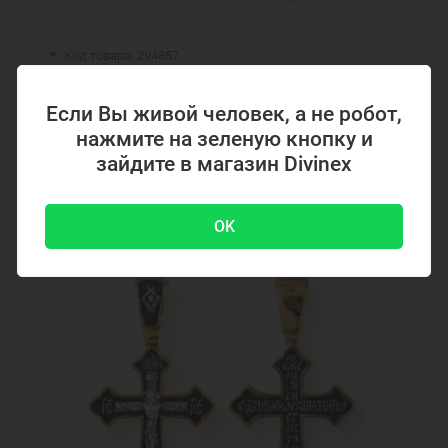
Код товара: 294867
Серебряный крестик с позолотой 294867
Если Вы живой человек, а не робот,
нажмите на зеленую кнопку и
зайдите в магазин Divinex
4700 ₽
-51 %
9500 ₽
OK
Акция