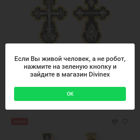
Подарок на крестины
Подарок девочке на Новый год
Подарок подруге на Новый Год
Браслеты Спаси и Сохрани
Ювелирные украшения
Браслет из серебра 925 пробы
Если Вы живой человек, а не робот,
Код товара: 294867
нажмите на зеленую кнопку и
Серебряный крестик с позолотой 294867
зайдите в магазин Divinex
OK
4700 ₽
-51 %
9500 ₽
Акция