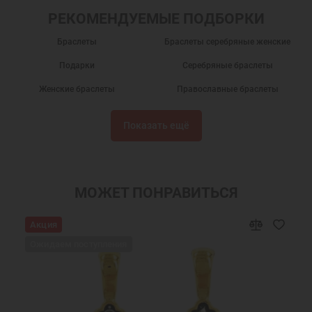
РЕКОМЕНДУЕМЫЕ ПОДБОРКИ
Браслеты
Браслеты серебряные женские
Подарки
Серебряные браслеты
Женские браслеты
Православные браслеты
Серебряные браслеты на руку
Недорогие серебряные браслеты
Показать ещё
Недорогие браслеты
Серебряные браслеты с фианитами
Женские браслеты на руку
Браслеты с фианитами
Браслеты на руку
Браслеты в подарок
МОЖЕТ ПОНРАВИТЬСЯ
Браслеты с молитвой
Женские церковные браслеты
Акция
Браслеты ручной работы
Православные подарки
Ожидаем поступления
Православные украшения
Новогодние подарки
Подарок девушке на Новый год
Подарок женщине на Новый Год
Подарок на День Рождения
Подарок маме