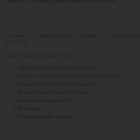
браслета! Почтовая доставка заказов по всей России.
Описание
Характеристики
Отзывы
0
Доставка и 
Браслет на руку, артикул 17382
Состав: серебро 925, вес 3,9 грамма
Концевики и замок из серебра 925 пробы, карабин
Плашка с молитвой Спаси и сохрани
Диаметр ширина браслета 13 мм
Цвет вставки: сиреневый
Для женщин
Подходящий для подарка