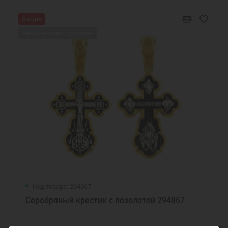
Браслеты в подарок
Браслеты ручной работы
Акция
Православные подарки
Православные украшения
Ожидаем поступления
Новогодние подарки
Подарок девушке на Новый год
Подарок женщине на Новый Год
Подарок на День Рождения
Подарок маме
Подарок на крестины
Подарок девочке на Новый год
Подарок подруге на Новый Год
Ювелирные украшения
Браслет из серебра 925 пробы
Код товара: 294867
Серебряный крестик с позолотой 294867