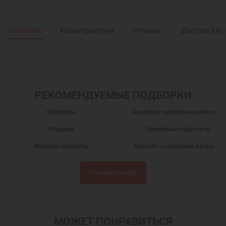
Описание
Характеристики
Отзывы
0
Доставка и 
РЕКОМЕНДУЕМЫЕ ПОДБОРКИ
Браслеты
Браслеты серебряные женские
Подарки
Серебряные браслеты
Женские браслеты
Браслет с плетением Бисмарк
Женские браслеты с плетением Бисмарк
Серебряные браслеты на руку
Показать ещё
Недорогие серебряные браслеты
Недорогие браслеты
Серебряные браслеты с фианитами
Женские браслеты на руку
Браслеты с фианитами
Браслеты на руку
МОЖЕТ ПОНРАВИТЬСЯ