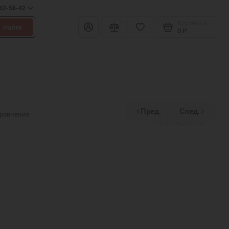
642-58-42
Корзина
0
Найти
0 ₽
Пред.
След.
Divinex
сравнение
Производитель