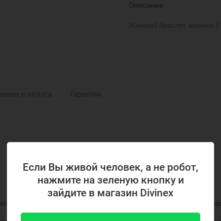
Описание
Женский браслет, ширина 5
тавка и оплата
Гарантия
Если Вы живой человек, а не робот,
нажмите на зеленую кнопку и
РЕКОМЕНДУЕМЫЕ ПОДБОРКИ
зайдите в магазин Divinex
золоченные браслеты
Цепочки позолоченные
Пода