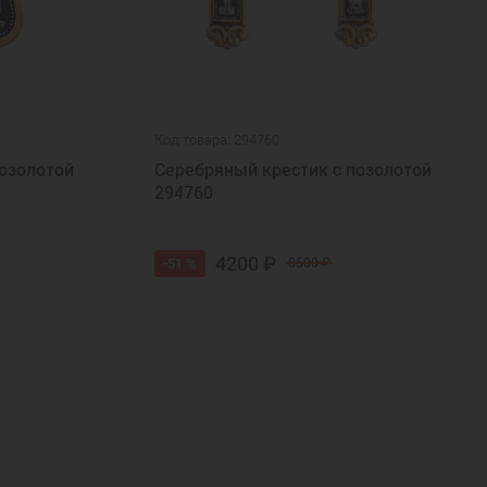
Код товара: 294760
озолотой
Серебряный крестик с позолотой
294760
4200 ₽
-51 %
8500 ₽