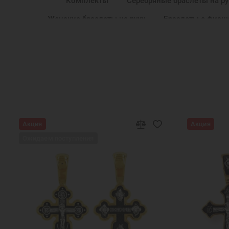
Комплекты
Серебряные браслеты на ру
Женские браслеты на руку
Браслеты с фиан
Православные украшения
Новогодние пода
Подарок маме
Подарок на крестины
Серебряная цепочка на руку
Брасл
Подарок из золоченого серебра
Акция
Акция
Ожидаем поступления