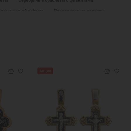
леты
Серебряные браслеты с фианитами
слеты ручной работы
Православные подарки
е на Новый Год
Подарок на День Рождения
Новый Год
Цепочки из серебра на руку
е
Украшения из золоченого серебра
Серебряный браслет с позолотой
Акция