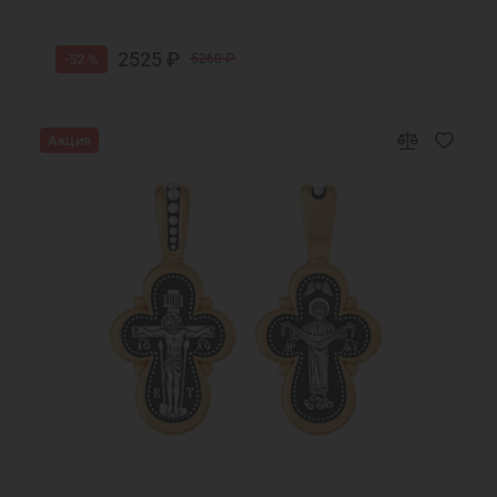
2525 ₽
-52 %
5260 ₽
Акция