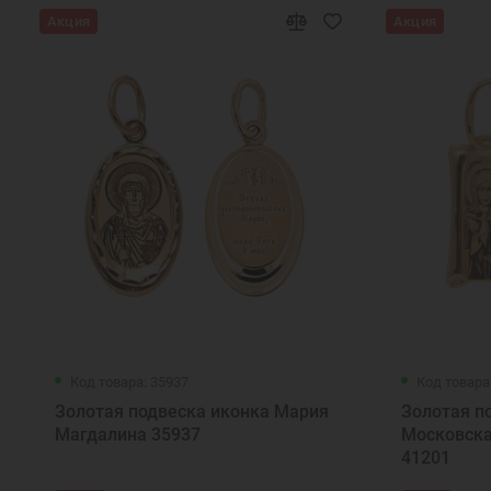
Акция
Акция
Код товара: 35937
Код товара
Золотая подвеска иконка Мария
Золотая п
Магдалина 35937
Московска
41201