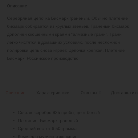
Описание
Серебряная цепочка Бисмарк граненый. Обычно плетение
бисмарк собирается из круглых звеньев. Граненый бисмарк
дополнен скошенными краями “алмазные грани”. Грани
легко чистятся в домашних условиях, после несложной
полировки цепь снова играет. Цепочка крепкая. Плетение
Бисмарк. Российское производство
Описание
Характеристики
Отзывы
0
Доставка и 
Состав: серебро 925 пробы, цвет белый
Плетение: Бисмарк граненый
Средний вес: от 6.50 грамма
Кому: для мужчин и женсщин