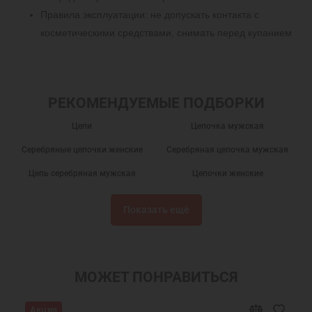
Правила эксплуатации: не допускать контакта с
косметическими средствами, снимать перед купанием
РЕКОМЕНДУЕМЫЕ ПОДБОРКИ
Цепи
Цепочка мужская
Серебряные цепочки женские
Серебряная цепочка мужская
Цепь серебряная мужская
Цепочки женские
Цепочки серебряные
Подарки
Показать ещё
Цепочки из серебра
Мужские цепочки на шею
Женские цепочки на шею
Цепочки на шею
Цепочка Бисмарк
Украшения на шею
МОЖЕТ ПОНРАВИТЬСЯ
Женские украшения на шею
Подарки мужчинам
Акция