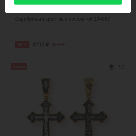
Код товара: 294867
Серебряный крестик с позолотой 294867
4700 ₽
-51 %
9500 ₽
Акция