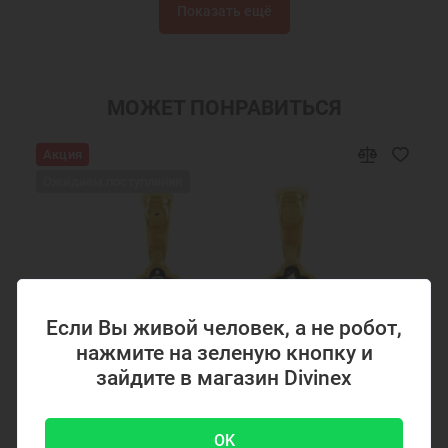
Показать ещё
Подарки мужчинам
Православные подарки
Православные украшения
Новогодние подарки
Подарок мужчине на Новый Год
Подарок на День Рождения
МОЖЕТ ПОНРАВИТЬСЯ
Подарок на крестины
Подарок другу на Новый Год
Акция
Серебряная цепочка на руку
Серебряная цепочка на шею
Ожидаем поступления
Серебряная цепочка для мужчин
Ювелирные украшения
Если Вы живой человек, а не робот,
нажмите на зеленую кнопку и
зайдите в магазин Divinex
OK