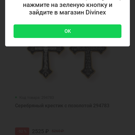
нажмите на зеленую кнопку и
зайдите в магазин Divinex
OK
Код товара: 294783
Серебряный крестик с позолотой 294783
2525 ₽
-52 %
5260 ₽