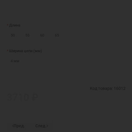
Длина
50
55
60
65
Ширина цепи (мм)
4 мм
Код товара: 16012
3710 ₽
Пред.
След.