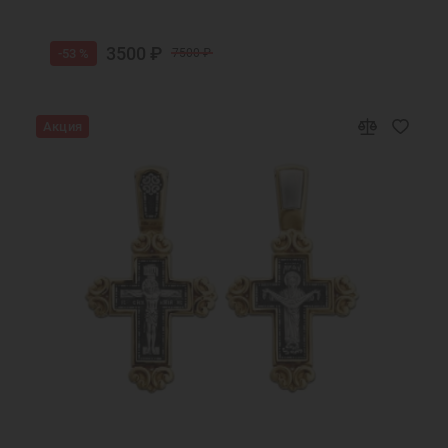
3500 ₽
-53 %
7500 ₽
Акция