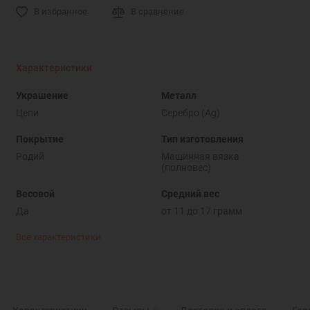
В избранное
В сравнение
Характеристики
Украшение
Металл
Цепи
Серебро (Ag)
Покрытие
Тип изготовления
Родий
Машинная вязка
(полновес)
Весовой
Средний вес
Да
от 11 до 17 грамм
Все характеристики