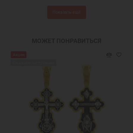
Цепочки серебряные
Подарки
Показать ещё
Цепочки из серебра
Мужские цепочки на шею
Женские цепочки на шею
Цепочки на шею
Украшения на шею
Женские украшения на шею
МОЖЕТ ПОНРАВИТЬСЯ
Мужские украшения на шею
Недорогие мужские серебряные цепо
Акция
ребряная цепочка мужская на шею
Подарки мужчинам
Ожидаем поступления
Православные подарки
Православные украшения
Новогодние подарки
Подарок мужчине на Новый Год
Подарок девушке на Новый год
Подарок женщине на Новый Год
Подарок на День Рождения
Подарок маме
Подарок на крестины
Подарок другу на Новый Год
Подарок девочке на Новый год
Подарок подруге на Новый Год
Цепочки из серебра на руку
Мужская цепь на шею