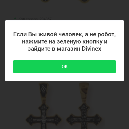
Цепочки для мужчин
Серебряная цепочка на шею
Серебряная цепочка для мужчин
Серебряная цепочка родированная
Код товара: 294867
Ювелирные украшения
Цепочка Колос
Серебряный крестик с позолотой 294867
Если Вы живой человек, а не робот,
нажмите на зеленую кнопку и
зайдите в магазин Divinex
4700 ₽
-51 %
9500 ₽
OK
Акция