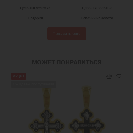
Цепочки женские
Цепочки золотые
Подарки
Цепочки из золота
Женские цепочки на шею
Цепочки на шею
Показать ещё
Золотые цепочки на шею
Золотые цепи
Золотые цепи мужские
Золотые цепочки мужские
Золотой шнурок
Золотой шнурок на шею
МОЖЕТ ПОНРАВИТЬСЯ
Украшения на шею
Женские украшения на шею
Акция
Недорогие золотые цепи
Православные подарки
Ожидаем поступления
Православные украшения
Новогодние подарки
Подарок девушке на Новый год
Подарок женщине на Новый Год
Подарок на День Рождения
Подарок маме
Подарок на крестины
Подарок девочке на Новый год
Подарок подруге на Новый Год
Серебряная цепочка на шею