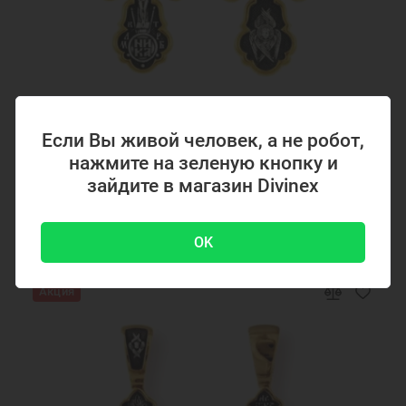
Пустотелая цепочка
Ювелирные украшения
Цепочка Сингапур
Код товара: 294867
Если Вы живой человек, а не робот,
Серебряный крестик с позолотой 294867
нажмите на зеленую кнопку и
зайдите в магазин Divinex
4700 ₽
-51 %
9500 ₽
OK
Акция