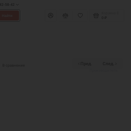
642-58-42
Корзина
0
Найти
0 ₽
Пред.
След.
Divinex
В сравнение
Производитель