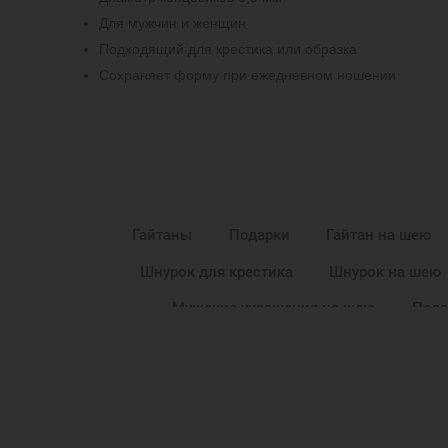
Для мужчин и женщин
Подходящий для крестика или образка
Сохраняет форму при ежедневном ношении
Гайтаны
Подарки
Гайтан на шею
Шнурок для крестика
Шнурок на шею
Мужские украшения на шею
Пода
Подарок мужчине на Новый Год
Подарок д
Подарок на крестины
Подарок другу на 