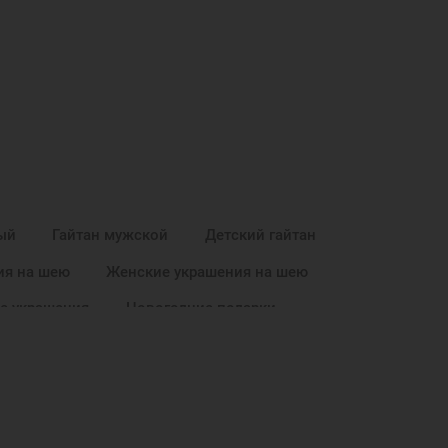
ый
Гайтан мужской
Детский гайтан
ия на шею
Женские украшения на шею
е украшения
Новогодние подарки
Подарок на День Рождения
Подарок маме
одруге на Новый Год
Ювелирный шнурок