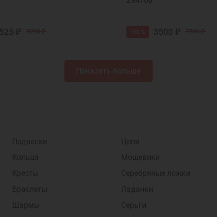
294768
525 ₽
3500 ₽
-53 %
5260 ₽
7500 ₽
Показать больше
Подвески
Цепи
Кольца
Мощевики
Кресты
Серебряные ложки
Браслеты
Ладанки
Шармы
Серьги