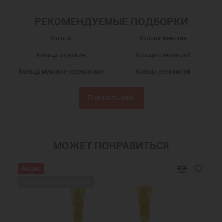
РЕКОМЕНДУЕМЫЕ ПОДБОРКИ
Кольца
Кольца женские
Кольца мужские
Кольца с молитвой
Кольца мужские серебряные
Кольца без камней
Кольца из серебра
Подарки
Показать ещё
Православные кольца
Кольца серебряные
Недорогие кольца
Широкие кольца
Скидки на серебро
Кольца из серебра женские
МОЖЕТ ПОНРАВИТЬСЯ
Кольца больших размеров
Мужские кольца печатки
Акция
Охранные кольца
Подарки для автомобилистов
Ожидаем поступления
Подарки мужчинам
Православные подарки
Православные украшения
Новогодние подарки