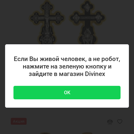
Подарок мужчине на Новый Год
Подарок на День Рождения
Подарок на крестины
Подарок другу на Новый Год
Кольца 90 псалом
Ювелирные украшения
Если Вы живой человек, а не робот,
нажмите на зеленую кнопку и
Код товара: 294867
зайдите в магазин Divinex
Серебряный крестик с позолотой 294867
OK
4700 ₽
-51 %
9500 ₽
Акция