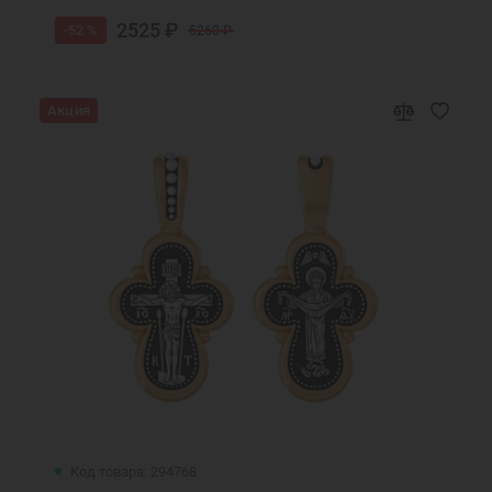
2525 ₽
-52 %
5260 ₽
Акция
Код товара: 294768