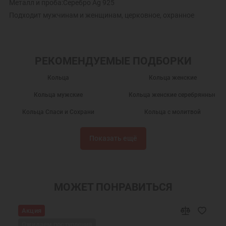
Металл и проба:Серебро Ag 925
Подходит мужчинам и женщинам, церковное, охранное
РЕКОМЕНДУЕМЫЕ ПОДБОРКИ
Кольца
Кольца женские
Кольца мужские
Кольца женские серебрянные
Кольца Спаси и Сохрани
Кольца с молитвой
Кольца мужские серебряные
Кольца без камней
Показать ещё
Кольца из серебра
Подарки
Православные кольца
Кольца серебряные
Недорогие кольца
Широкие кольца
МОЖЕТ ПОНРАВИТЬСЯ
Серебряные кольца Спаси и Сохрани
Кольца из серебра женские
Акция
Кольца больших размеров
Мужские кольца Спаси и Сохрани
Ожидаем поступления