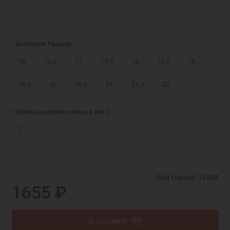
Выберите Размер
16
16,5
17
17,5
18
18,5
19
19,5
20
20,5
21
21,5
22
Шинка (ширина кольца в мм.)
7
Код товара: 16884
1655 ₽
В корзину