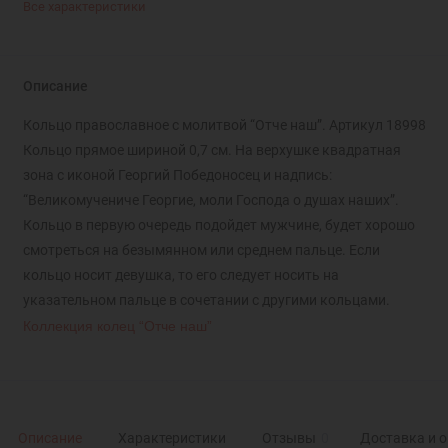
Все характеристики
Описание
Кольцо православное с молитвой “Отче наш”. Артикул 18998
Кольцо прямое шириной 0,7 см. На верхушке квадратная
зона с иконой Георгий Победоносец и надпись:
“Великомучениче Георгие, моли Господа о душах наших”.
Кольцо в первую очередь подойдет мужчине, будет хорошо
смотреться на безымянном или среднем пальце. Если
кольцо носит девушка, то его следует носить на
указательном пальце в сочетании с другими кольцами.
Коллекция колец “Отче наш”
Описание
Характеристики
Отзывы
0
Доставка и 