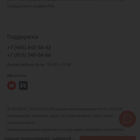
Гражданского кодекса РФ.
Поддержка
+7 (495) 642-58-42
+7 (915) 349-54-66
Время работы пн-вс: 10.00 —19.00
Мы в сети
© "DIVINEX", 2015-2026 Обращаем ваше внимание на то, что вся
информация (включая цены) на этом интернет-сайте носит
исключительно
информационный характер и ни при каких условиях не является
публичной офертой, определяемой положениями Статьи 437 (2)
Кольцо православное (шириной 0,7 см) икона Георгий Победоносец с молитвой Отче наш, арт. 18998