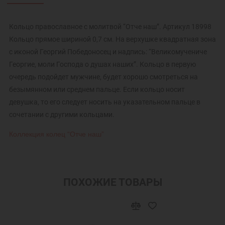
Кольцо православное с молитвой “Отче наш”. Артикул 18998
Кольцо прямое шириной 0,7 см. На верхушке квадратная зона
с иконой Георгий Победоносец и надпись: “Великомучениче
Георгие, моли Господа о душах наших”. Кольцо в первую
очередь подойдет мужчине, будет хорошо смотреться на
безымянном или среднем пальце. Если кольцо носит
девушка, то его следует носить на указательном пальце в
сочетании с другими кольцами.
Коллекция колец “Отче наш”
ПОХОЖИЕ ТОВАРЫ