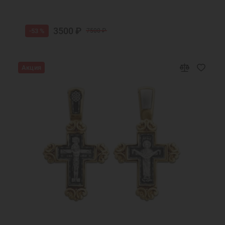
3500 ₽
-53 %
7500 ₽
Акция