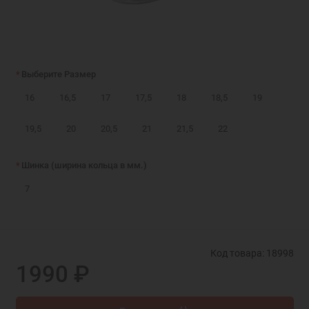
Выберите Размер
16
16,5
17
17,5
18
18,5
19
19,5
20
20,5
21
21,5
22
Шинка (ширина кольца в мм.)
7
Код товара: 18998
1990 ₽