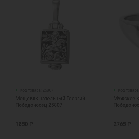
Код товара: 25807
Код товара
Мощевик нательный Георгий
Мужское к
Победоносец 25807
Победонос
1850 ₽
2765 ₽