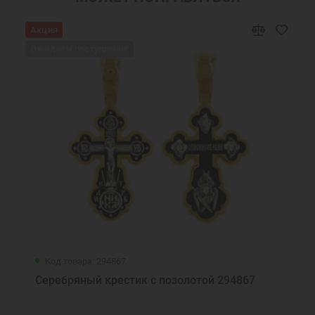
Широкие кольца
Кольца больших размеров
Акция
Мужские кольца печатки
Охранные кольца
Ожидаем поступления
Подарки для автомобилистов
Подарки мужчинам
Православные подарки
Православные украшения
Новогодние подарки
Подарок мужчине на Новый Год
Подарок на День Рождения
Подарок на крестины
Подарок другу на Новый Год
Кольцо Георгий Победоносец
Ювелирные украшения
Код товара: 294867
Серебряный крестик с позолотой 294867