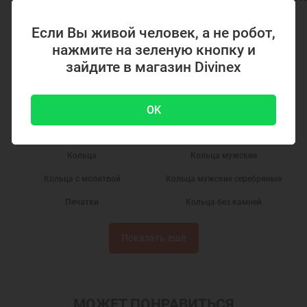
Если Вы живой человек, а не робот,
3915 ₽
3450 ₽
нажмите на зеленую кнопку и
зайдите в магазин Divinex
OK
РЕКОМЕНДУЕМЫЕ ПОДБОРКИ
Кольца
Кольца мужские
Кольца с молитвой
Кольца мужские серебряные
Печатки
Кольца без камней
Кольца из серебра
Подарки
Показать ещё
Православные кольца
Кольца серебряные
Печатки мужские
Печатки серебряные мужские
Недорогие кольца
Серебряные перстни
МОЖЕТ ПОНРАВИТЬСЯ