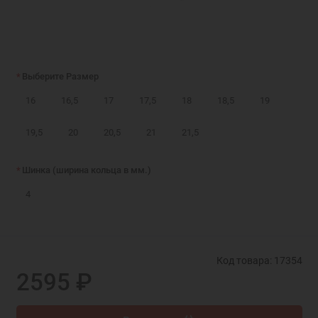
Выберите Размер
16
16,5
17
17,5
18
18,5
19
19,5
20
20,5
21
21,5
Шинка (ширина кольца в мм.)
4
Код товара: 17354
2595 ₽