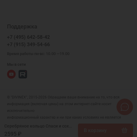
Поддержка
+7 (495) 642-58-42
+7 (915) 349-54-66
Время работы пн-вс: 10.00 —19.00
Мы в сети
© "DIVINEX", 2015-2026 Обращаем ваше внимание на то, что вся
информация (включая цены) на этом интернет-сайте носит
исключительно
информационный характер и ни при каких условиях не является
публичной офертой, определяемой положениями Статьи 437 (2)
Серебряное кольцо Спаси и сохрани с голубым камнем с иконой Матроны, арт. 17354
В корзину
Гражданского кодекса РФ.
2595 ₽