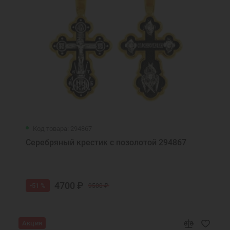
Охранные кольца
Подарки мужчинам
Православные подарки
Православные украшения
Новогодние подарки
Подарок мужчине на Новый Год
Подарок на День Рождения
Подарок на крестины
Подарок другу на Новый Год
Ювелирные украшения
Код товара: 294867
Серебряный крестик с позолотой 294867
4700 ₽
-51 %
9500 ₽
Акция