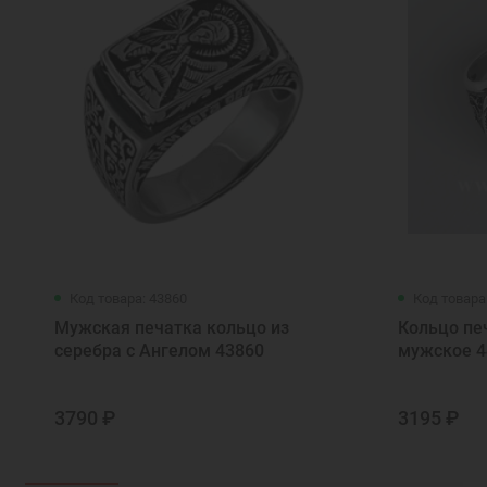
Код товара: 43860
Код товара
Мужская печатка кольцо из
Кольцо пе
серебра с Ангелом 43860
мужское 4
3790 ₽
3195 ₽