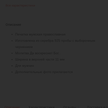
Все характеристики
Описание
Печатка мужская православная
Изготовлена из серебра 925 пробы с выборочным
чернением
Молитва Да воскреснет Бог...
Ширина в верхней части 11 мм
Для мужчин
Дополнительные фото прилагаются
Описание
Характеристики
Отзывы
0
Доставка и 