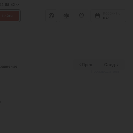
642-58-42
Корзина
0
Найти
0 ₽
Пред.
След.
Divinex
сравнение
Производитель
)