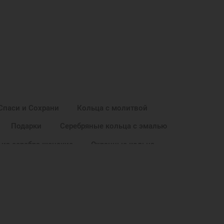
Спаси и Сохрани
Кольца с молитвой
Подарки
Серебряные кольца с эмалью
 из серебра женские
Охранные кольца
овый год
Подарок женщине на Новый Год
Подарок подруге на Новый Год
Кольца с эмалью