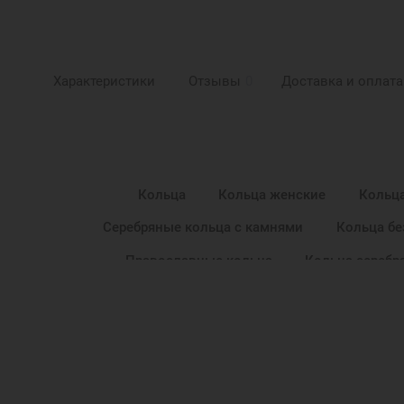
Характеристики
Отзывы
0
Доставка и оплата
Кольца
Кольца женские
Кольца
Серебряные кольца с камнями
Кольца бе
Православные кольца
Кольца серебр
Православные подарки
Православные у
Подарок на День Рождения
Подарок маме