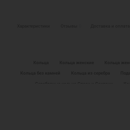
Характеристики
Отзывы
0
Доставка и оплата
Кольца
Кольца женские
Кольца жен
Кольца без камней
Кольца из серебра
Под
Серебряные кольца Спаси и Сохрани
Ко
Новогодние подарки
Подарок девушке на Новый г
Подарок девочке на Новый год
Подаро