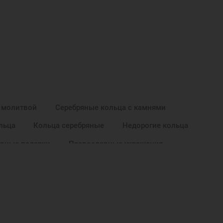
 молитвой
Серебряные кольца с камнями
льца
Кольца серебряные
Недорогие кольца
вные подарки
Православные украшения
 Рождения
Подарок маме
Подарок на крестины
гела Хранителя
Ювелирные украшения