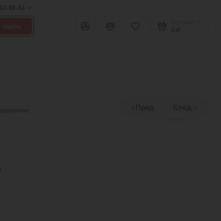
642-58-42
Корзина
0
Найти
0 ₽
Пред.
След.
Divinex
сравнение
Производитель
)