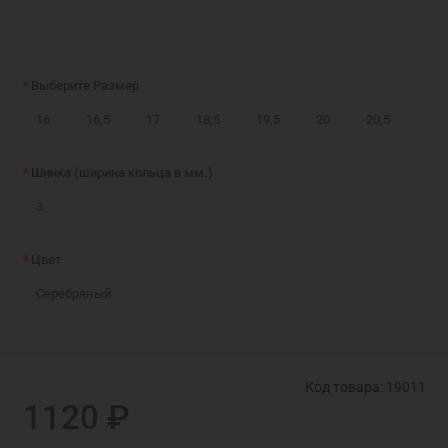
Выберите Размер
16
16,5
17
18,5
19,5
20
20,5
Шинка (ширина кольца в мм.)
3
Цвет
Серебряный
Код товара: 19011
1120 ₽