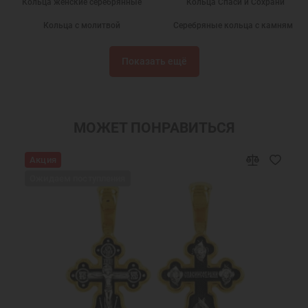
Кольца женские серебрянные
Кольца Спаси и Сохрани
Кольца с молитвой
Серебряные кольца с камнями
Кольца из серебра
Подарки
Показать ещё
Православные кольца
Кольца серебряные
Недорогие кольца
Кольца с фианитами
Серебряные кольца Спаси и Сохрани
Кольца с розовым камнем
МОЖЕТ ПОНРАВИТЬСЯ
Кольца из серебра женские
Женские кольца с камнями
Акция
Охранные кольца
Православные подарки
Ожидаем поступления
Православные украшения
Новогодние подарки
Подарок девушке на Новый год
Подарок женщине на Новый Год
Подарок на День Рождения
Подарок маме
Подарок на крестины
Подарок девочке на Новый год
Подарок подруге на Новый Год
Ювелирные украшения