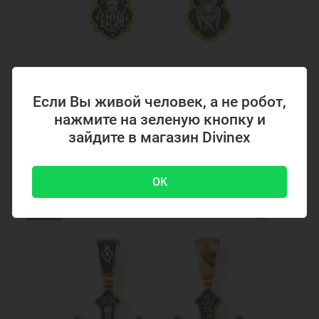
Код товара: 294867
Если Вы живой человек, а не робот,
Серебряный крестик с позолотой 294867
нажмите на зеленую кнопку и
зайдите в магазин Divinex
4700 ₽
-51 %
9500 ₽
OK
Акция