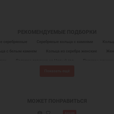
РЕКОМЕНДУЕМЫЕ ПОДБОРКИ
е серебрянные
Серебряные кольца с камнями
Кольц
ьца с белым камнем
Кольца из серебра женские
Жен
рки
Подарок девушке на Новый год
Подарок женщин
ны
Подарок девочке на Новый год
Подарок подруге н
Показать ещё
МОЖЕТ ПОНРАВИТЬСЯ
Акция