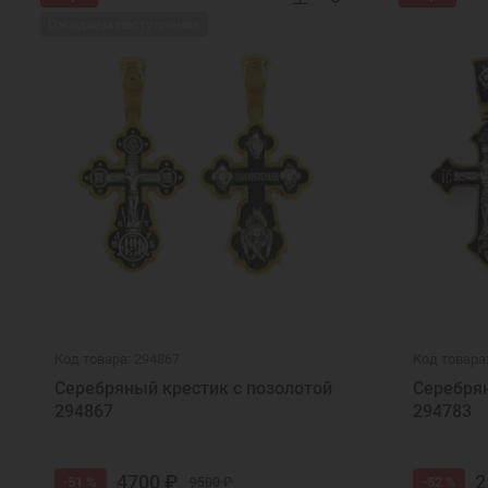
Ожидаем поступления
Код товара: 294867
Код товара
Серебряный крестик с позолотой
Серебрян
294867
294783
4700 ₽
2
-51 %
-52 %
9500 ₽