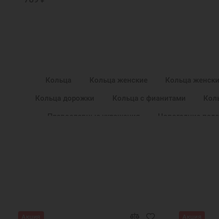
Кольца
Кольца женские
Кольца женски
Кольца дорожки
Кольца с фианитами
Кол
Православные украшения
Новогодние пода
Подарок маме
Подарок на крести
Акция
Акция