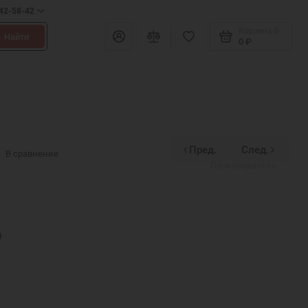
642-58-42
Корзина
0
Найти
0 ₽
Пред.
След.
Divinex
В сравнение
Производитель
)