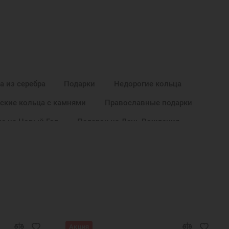
а из серебра
Подарки
Недорогие кольца
ские кольца с камнями
Православные подарки
е на Новый Год
Подарок на День Рождения
а Новый Год
Ювелирные украшения
Акция