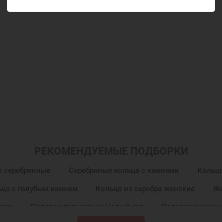
РЕКОМЕНДУЕМЫЕ ПОДБОРКИ
е серебрянные
Серебряные кольца с камнями
Кольца
ца с голубым камнем
Кольца из серебра женские
Же
рки
Подарок девушке на Новый год
Подарок женщин