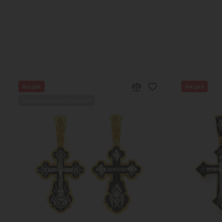
Подарок маме
Подарок на крести
Акция
Акция
Ожидаем поступления