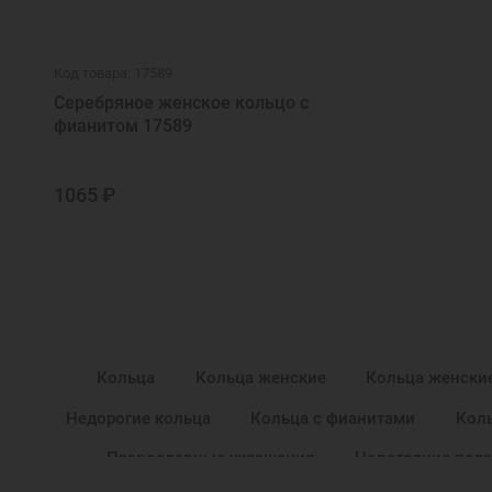
Код товара: 17589
Серебряное женское кольцо с
фианитом 17589
1065 ₽
Кольца
Кольца женские
Кольца женски
Недорогие кольца
Кольца с фианитами
Коль
Православные украшения
Новогодние пода