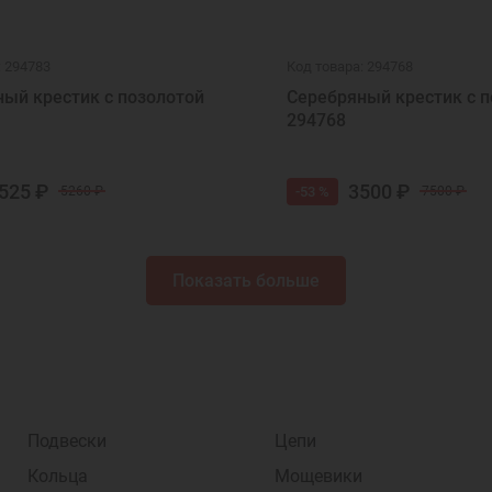
: 294783
Код товара: 294768
ый крестик с позолотой
Серебряный крестик с п
294768
525 ₽
3500 ₽
-53 %
5260 ₽
7500 ₽
Показать больше
Подвески
Цепи
Кольца
Мощевики