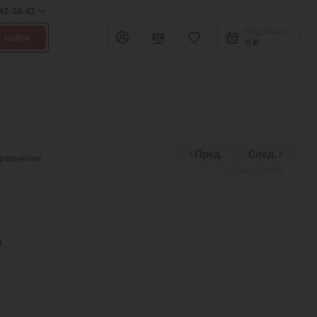
642-58-42
Корзина
0
Найти
0 ₽
Пред.
След.
Divinex
сравнение
Производитель
)