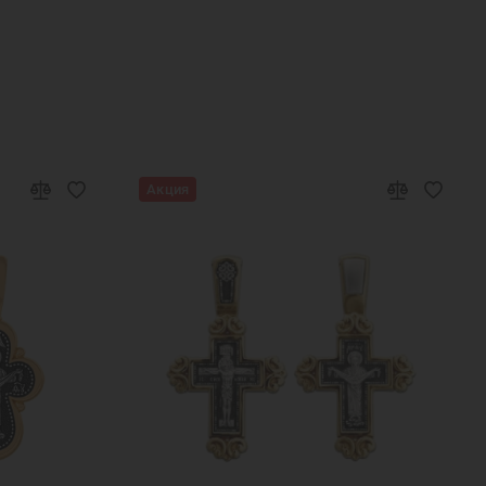
а Новый Год
Ювелирные украшения
Акция