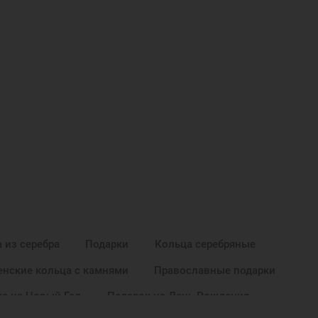
 из серебра
Подарки
Кольца серебряные
нские кольца с камнями
Православные подарки
е на Новый Год
Подарок на День Рождения