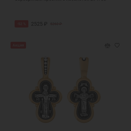
2525 ₽
-52 %
5260 ₽
Акция