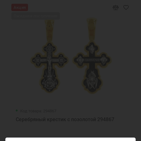
Акция
Подарок на День Рождения
Подарок маме
Ожидаем поступления
Подарок на крестины
Подарок девочке на Новый год
Подарок подруге на Новый Год
Ювелирные украшения
Код товара: 294867
Серебряный крестик с позолотой 294867