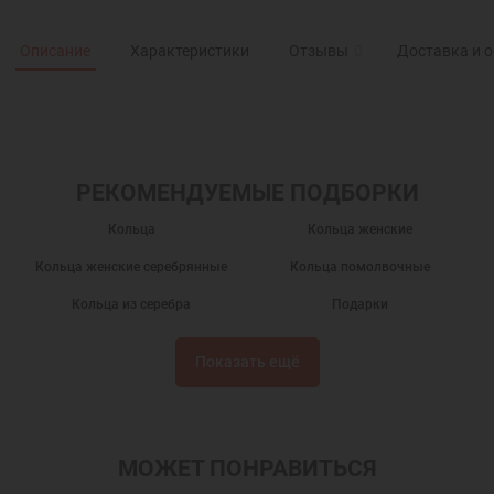
Описание
Характеристики
Отзывы
0
Доставка и 
РЕКОМЕНДУЕМЫЕ ПОДБОРКИ
Кольца
Кольца женские
Кольца женские серебрянные
Кольца помолвочные
Кольца из серебра
Подарки
Недорогие кольца
Кольца с фианитами
Показать ещё
Кольца с белым камнем
Женские кольца с камнями
Кольца с черным камнем
Православные подарки
Православные украшения
Новогодние подарки
МОЖЕТ ПОНРАВИТЬСЯ
Подарок девушке на Новый год
Подарок женщине на Новый Год