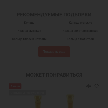
РЕКОМЕНДУЕМЫЕ ПОДБОРКИ
Кольца
Кольца женские
Кольца мужские
Кольца золотые женские
Кольца Спаси и Сохрани
Кольца с молитвой
Кольца золотые мужские
Кольца без камней
Показать ещё
Кольца из золота
Кольца золотые
Подарки
Православные кольца
Золотые кольца Спаси и Сохрани
Обручальные кольца
МОЖЕТ ПОНРАВИТЬСЯ
Широкие кольца
Широкие золотые кольца
Акция
Золотые обручальные кольца
Кольца 585 пробы
Ожидаем поступления
Кольца из красного золота
Кольца больших размеров
Мужские кольца Спаси и Сохрани
Мужские кольца печатки