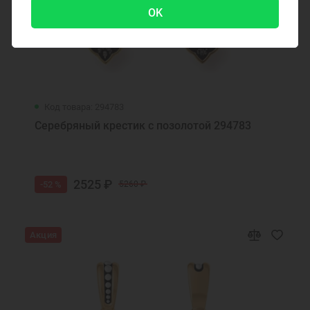
OK
Код товара: 294783
Серебряный крестик с позолотой 294783
2525 ₽
-52 %
5260 ₽
Акция