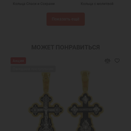
Кольца Спаси и Сохрани
Кольца с молитвой
Кольца золотые мужские
Кольца без камней
Показать ещё
Кольца из золота
Кольца золотые
Подарки
Православные кольца
Золотые кольца Спаси и Сохрани
Обручальные кольца
МОЖЕТ ПОНРАВИТЬСЯ
Золотые обручальные кольца
Золотые кольца без камней
Акция
Кольца 585 пробы
Кольца из красного золота
Ожидаем поступления
Кольца больших размеров
Мужские кольца Спаси и Сохрани
Подарки мужчинам
Православные подарки
Православные украшения
Новогодние подарки
Подарок мужчине на Новый Год
Подарок девушке на Новый год
Подарок женщине на Новый Год
Подарок на День Рождения
Подарок маме
Подарок на крестины