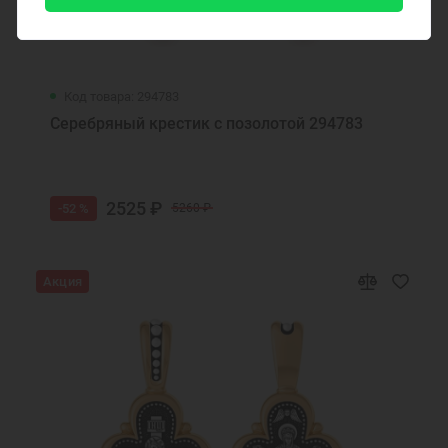
Код товара: 294783
Серебряный крестик с позолотой 294783
2525 ₽
-52 %
5260 ₽
Акция