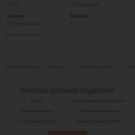
1,3 см
2,2 см с ушком
Молитва
Весовой
Господи помилуй
Да
Все характеристики
Характеристики
Отзывы
0
Доставка и оплата
Гар
РЕКОМЕНДУЕМЫЕ ПОДБОРКИ
Кресты
Кресты серебряные женские
Крестики женские
Крестики серебряные
Нательные крестики
Православные крестики
Серебряный крест
Крест нательный