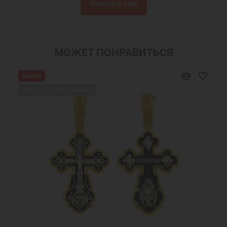
Показать ещё
Крест нательный православный
Крестик без распятия
Армянский крестик
Крестики
Крестик серебро
Украшения на шею
МОЖЕТ ПОНРАВИТЬСЯ
Крест нательный серебро
Нательный крест без распятия
Акция
Ювелирный серебряный крест
Ювелирные украшения
Ожидаем поступления