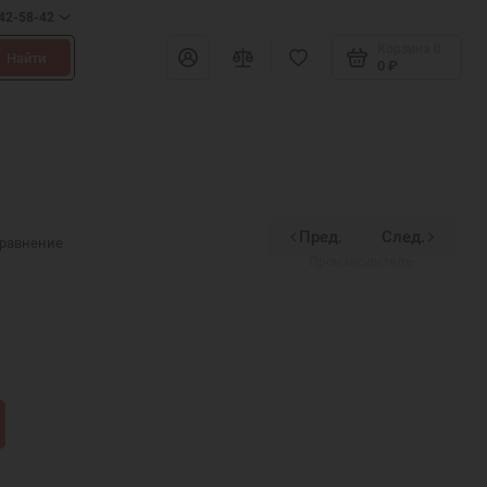
642-58-42
Корзина
0
Найти
0 ₽
Пред.
След.
Духовное наследие
сравнение
Производитель