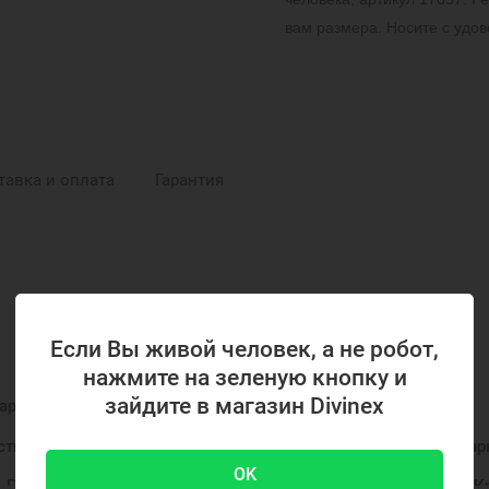
вам размера. Носите с удов
тавка и оплата
Гарантия
Если Вы живой человек, а не робот,
РЕКОМЕНДУЕМЫЕ ПОДБОРКИ
нажмите на зеленую кнопку и
зайдите в магазин Divinex
арки
Нательные крестики
Православные крестики
стики
Крестик серебро
Украшения на шею
Подар
OK
Подарок на День Рождения
Подарок на крестины
К