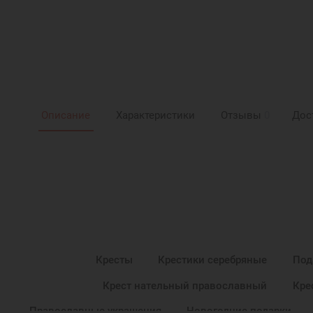
Описание
Характеристики
Отзывы
0
Дос
Кресты
Крестики серебряные
Под
Крест нательный православный
Кре
Православные украшения
Новогодние подарки