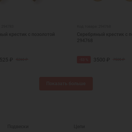
: 294783
Код товара: 294768
ый крестик с позолотой
Серебряный крестик с п
294768
525 ₽
3500 ₽
-53 %
5260 ₽
7500 ₽
Показать больше
Подвески
Цепи