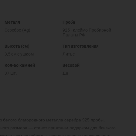
Металл
Проба
Серебро (Ag)
925 - клеймо Пробирной
Палаты РФ
Высота (см)
Тип изготовления
3,5 см с ушком
Литье
Кол-во камней
Весовой
37 шт.
Да
з белого благородного металла серебра 925 пробы,
ого размера — станет приятным подарком для близкого
екомендуем подобрать к крестику цепочку подходящего