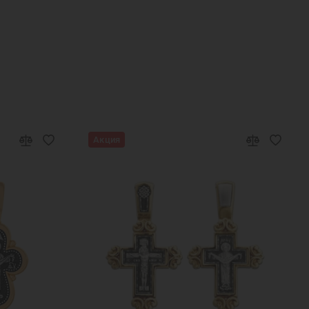
ест женский
Серебряный крест с камнями
Акция