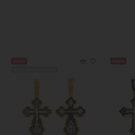
Крест с камнями серебро
Женский крест
Акция
Акция
Ожидаем поступления