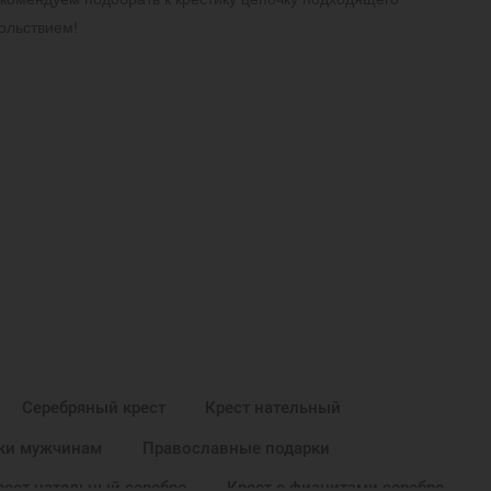
ольствием!
Серебряный крест
Крест нательный
ки мужчинам
Православные подарки
рест нательный серебро
Крест с фианитами серебро