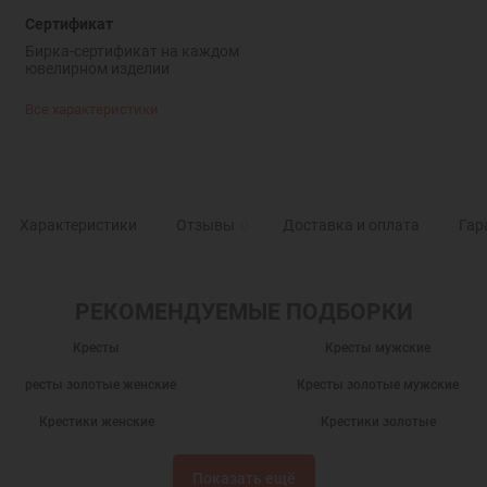
Сертификат
Бирка-сертификат на каждом
ювелирном изделии
Все характеристики
Характеристики
Отзывы
0
Доставка и оплата
Гар
РЕКОМЕНДУЕМЫЕ ПОДБОРКИ
Кресты
Кресты мужские
Кресты золотые женские
Кресты золотые мужские
Крестики женские
Крестики золотые
Крестики для крещения ребенка
Подарки
Показать ещё