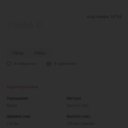
Код товара: 16734
19666 ₽
Пред.
След.
В избранное
В сравнение
Характеристики
Украшение
Металл
Крест
Золото (Au)
Ширина (см)
Высота (см)
1.4 см
2,8 см с ушком