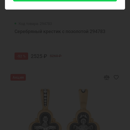
Код товара: 294783
Серебряный крестик с позолотой 294783
2525 ₽
-52 %
5260 ₽
Акция