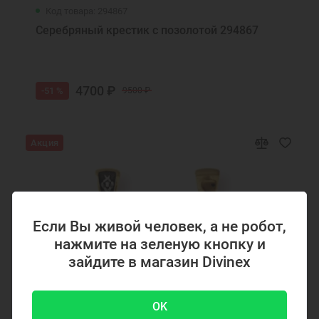
Крест нательный золотой
Кресты нательные православные муж
Код товара: 294867
Крест православный мужской
Крест на шею мужской
Серебряный крестик с позолотой 294867
ст православный золотой мужской
Ювелирные украшения
Детские ювелирные украшения
4700 ₽
-51 %
9500 ₽
Акция
Если Вы живой человек, а не робот,
нажмите на зеленую кнопку и
зайдите в магазин Divinex
OK