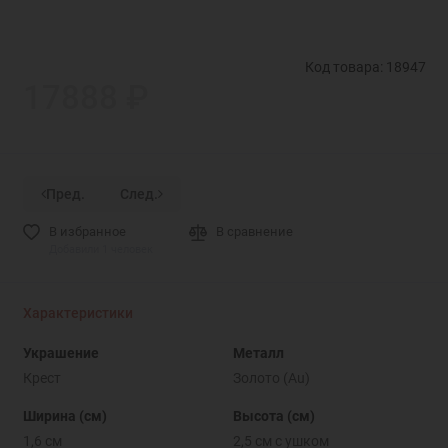
Код товара: 18947
17888 ₽
Пред.
След.
В избранное
В сравнение
Добавили 1 человек
Характеристики
Украшение
Металл
Крест
Золото (Au)
Ширина (см)
Высота (см)
1,6 см
2,5 см с ушком