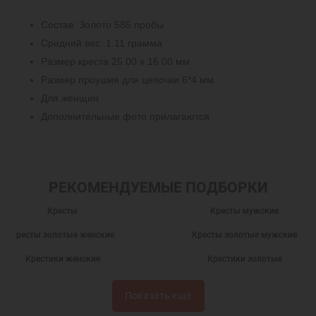
Состав: Золото 585 пробы
Средний вес: 1.11 грамма
Размер креста 25.00 х 16.00 мм
Размер проушия для цепочки 6*4 мм
Для женщин
Дополнительные фото прилагаются
РЕКОМЕНДУЕМЫЕ ПОДБОРКИ
Кресты
Кресты мужские
Кресты золотые женские
Кресты золотые мужские
Крестики женские
Крестики золотые
Крестики для крещения ребенка
Подарки
Показать ещё
Нательные крестики
Православные крестики