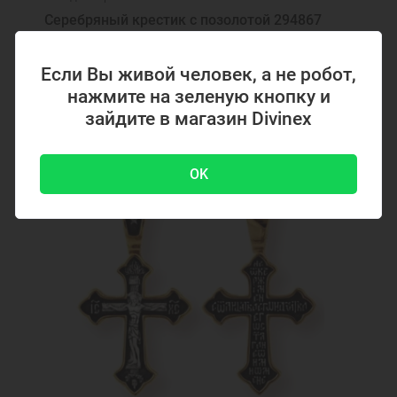
Серебряный крестик с позолотой 294867
Если Вы живой человек, а не робот,
4700 ₽
нажмите на зеленую кнопку и
-51 %
9500 ₽
зайдите в магазин Divinex
Акция
OK