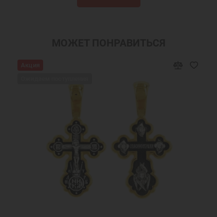
Православные крестики
Крест нательный
Золотые кресты
Крест нательный православны
Крестики
Мужские крестики
МОЖЕТ ПОНРАВИТЬСЯ
Крестики из золота
Украшения на шею
Акция
Подарки мужчинам
Подарок мужчине на Новый Го
Ожидаем поступления
Подарок девушке на Новый год
Подарок женщине на Новый Го
Подарок маме
Подарок другу на Новый Год
Подарок девочке на Новый год
Подарок подруге на Новый Го
Крест православный золотой женский
Крест из золота
Мужские кресты из золота
Кресты из золота для мужчин
Мужской нательный крест
Крест нательный золотой
ресты нательные православные мужские
Крест православный мужской
Крест на шею мужской
Крест золотой мужской больш