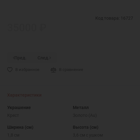
Код товара: 16727
35000 ₽
Пред.
След.
В избранное
В сравнение
Характеристики
Украшение
Металл
Крест
Золото (Au)
Ширина (см)
Высота (см)
1,8 см
3,6 см с ушком