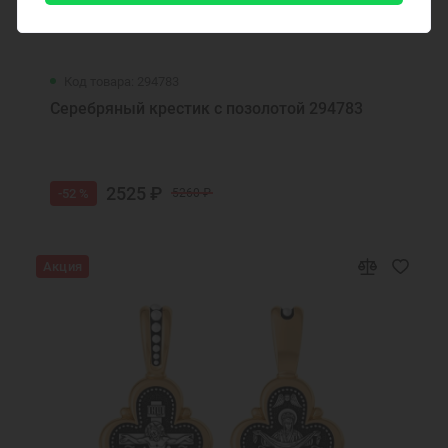
Код товара: 294783
Серебряный крестик с позолотой 294783
2525 ₽
-52 %
5260 ₽
Акция