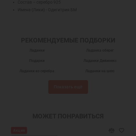
Состав – серебро 925
Имена (Лики) - Одигитрия БМ
РЕКОМЕНДУЕМЫЕ ПОДБОРКИ
Ладанки
Ладанка оберег
Подарки
Ладанки Дивинекс
Ладанки из серебра
Ладанки на шею
Ладанки Матроны
Нательные ладанки
Показать ещё
Ладанки Богородица
Ладанки Божия Матерь
Икона ладанка
Подвески ладанки
Православные ладанки
Серебряные ладанки
МОЖЕТ ПОНРАВИТЬСЯ
Украшения на шею
Женские украшения на шею
Акция
Скидки на серебряные подвески
Скидки на серебро