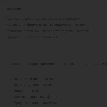
Описание
Ладанка на шею. Ладанка-оберег для девушки.
Каплевидная форма с открывающимся донышком.
Крепление петелькой. На обороте ладанки изображен
“Процветший крест”, артикул 17402
Описание
Характеристики
Отзывы
0
Доставка и 
Высота без ушка – 20 мм
Высота с ушком – 30 мм
Ширина – 10 мм
Камень – сиреневый фианит
Проушие стандартное 6 мм